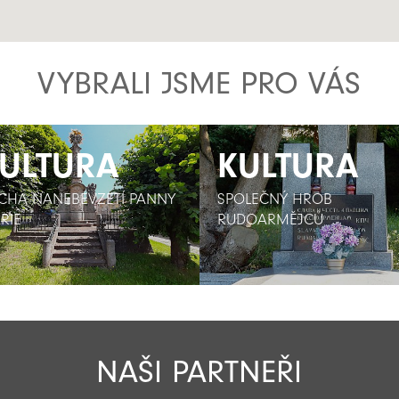
VYBRALI JSME PRO VÁS
ULTURA
ULTURA
KULTURA
KULTURA
CHA NANEBEVZETÍ PANNY
CHA NANEBEVZETÍ PANNY
SPOLEČNÝ HROB
SPOLEČNÝ HROB
RIE
RIE
RUDOARMĚJCŮ
RUDOARMĚJCŮ
NAŠI PARTNEŘI