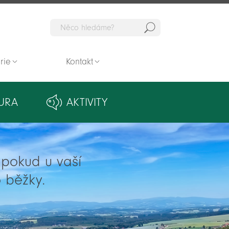
Hedat
rie
Kontakt
URA
AKTIVITY
ě pokud u vaší
 běžky.