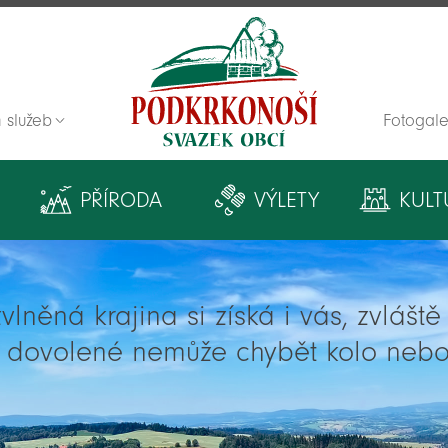
 služeb
Fotogale
Zpět na titulní stranu
PŘÍRODA
VÝLETY
KULT
lněná krajina si získá i vás, zvlášt
í dovolené nemůže chybět kolo nebo