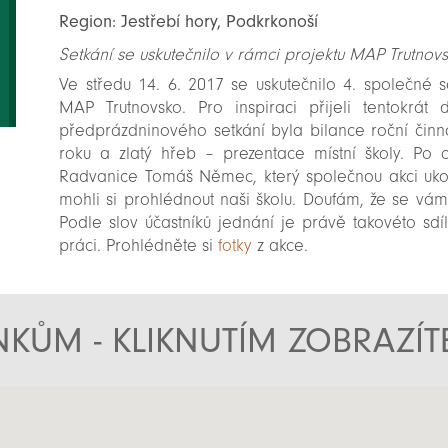
Region: Jestřebí hory, Podkrkonoší
Setkání se uskutečnilo v rámci projektu MAP Trutnovs
Ve středu 14. 6. 2017 se uskutečnilo 4. společné 
MAP Trutnovsko. Pro inspiraci přijeli tentokr
předprázdninového setkání byla bilance roční činno
roku a zlatý hřeb – prezentace místní školy. Po 
Radvanice Tomáš Němec, který společnou akci ukonč
mohli si prohlédnout naši školu. Doufám, že se vám
Podle slov účastníků jednání je právě takovéto sdíl
práci. Prohlédněte si
fotky
z akce.
KŮM - KLIKNUTÍM ZOBRAZÍ