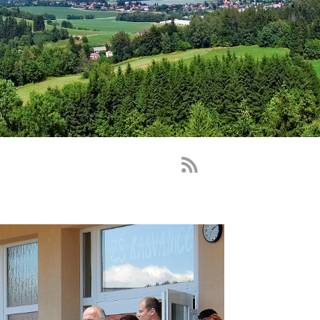
RSS
Feed
-
novinky