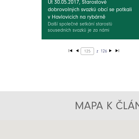
Út 30.05.2017, Starostové
dobrovolných svazků obcí se potkali
v Havlovicích na rybárně
Další společné setkání starostů
sousedních svazků je za námi
z
126
MAPA K ČLÁN