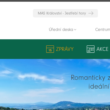
MAS Království - Jestřebí hory
Úřední deska
Centrum
ZPRÁVY
AKCE
Romanticky zv
ideáln