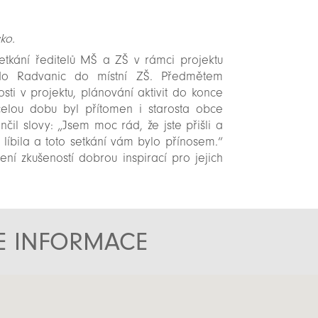
ko.
setkání ředitelů MŠ a ZŠ v rámci projektu
át do Radvanic do místní ZŠ. Předmětem
sti v projektu, plánování aktivit do konce
celou dobu byl přítomen i starosta obce
il slovy: „Jsem moc rád, že jste přišli a
 líbila a toto setkání vám bylo přínosem.“
ení zkušeností dobrou inspirací pro jejich
TE INFORMACE