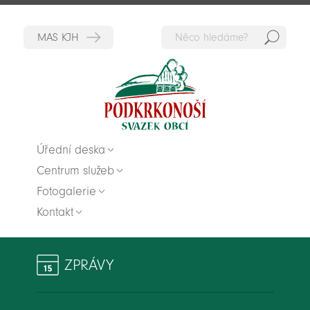
Hedat
Zpět na titulní stranu
Úřední deska
Centrum služeb
Fotogalerie
Kontakt
ZPRÁVY