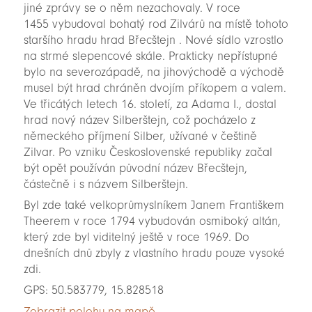
jiné zprávy se o něm nezachovaly. V roce
1455 vybudoval bohatý rod Zilvárů na místě tohoto
staršího hradu hrad Břecštejn . Nové sídlo vzrostlo
na strmé slepencové skále. Prakticky nepřístupné
bylo na severozápadě, na jihovýchodě a východě
musel být hrad chráněn dvojím příkopem a valem.
Ve třicátých letech 16. století, za Adama I., dostal
hrad nový název Silberštejn, což pocházelo z
německého příjmení Silber, užívané v češtině
Zilvar. Po vzniku Československé republiky začal
být opět používán původní název Břecštejn,
částečně i s názvem Silberštejn.
Byl zde také velkoprůmyslníkem Janem Františkem
Theerem v roce 1794 vybudován osmiboký altán,
který zde byl viditelný ještě v roce 1969. Do
dnešních dnů zbyly z vlastního hradu pouze vysoké
zdi.
GPS: 50.583779, 15.828518
Zobrazit polohu na mapě