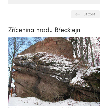
novinky
Jít zpět
Zřícenina hradu Břecštejn