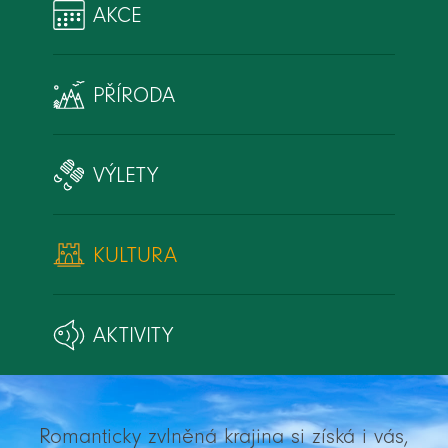
AKCE
PŘÍRODA
VÝLETY
KULTURA
AKTIVITY
Romanticky zvlněná krajina si získá i vás,