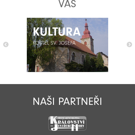
VÁS
KULTURA
KULTURA
KOSTEL SV. JOSEFA
KOSTEL SV. JOSEFA
NAŠI PARTNEŘI