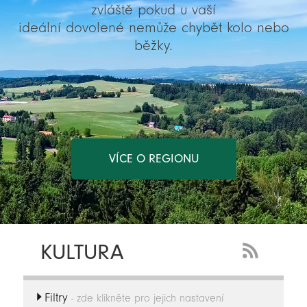
zvláště pokud u vaší
ideální dovolené nemůže chybět kolo nebo
běžky.
VÍCE O REGIONU
KULTURA
RSS
Feed
Filtry
-
- zde klikněte pro jejich nastavení