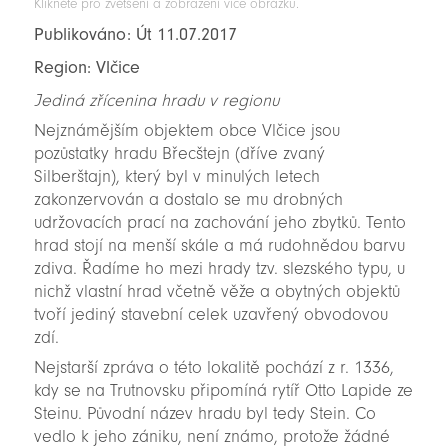
Klikněte pro zvětšení a zobrazení více obrázků.
Publikováno: Út 11.07.2017
Region: Vlčice
Jediná zřícenina hradu v regionu
Nejznámějším objektem obce Vlčice jsou
pozůstatky hradu Břecštejn (dříve zvaný
Silberštajn), který byl v minulých letech
zakonzervován a dostalo se mu drobných
udržovacích prací na zachování jeho zbytků. Tento
hrad stojí na menší skále a má rudohnědou barvu
zdiva. Řadíme ho mezi hrady tzv. slezského typu, u
nichž vlastní hrad včetně věže a obytných objektů
tvoří jediný stavební celek uzavřený obvodovou
zdí.
Nejstarší zpráva o této lokalitě pochází z r. 1336,
kdy se na Trutnovsku připomíná rytíř Otto Lapide ze
Steinu. Původní název hradu byl tedy Stein. Co
vedlo k jeho zániku, není známo, protože žádné