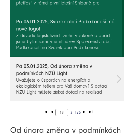
přetřes“ v rámci první letošní Snídaně pro
starosty z území Místní akční skupiny (MAS)
Království – Jestřebí hory, o.p.s. v Úpici. Na
tradiční sdílení setkání dorazilo čtrnáct zástupkyň
Po 06.01.2025, Svazek obcí Podkrkonoší má
a zástupců vedení měst a obcí našeho regionu.
nové logo!
Z důvodu legislativních změn v zákoně o obcích
jsme byli nuceni změnit název Společenství obcí
Podkrkonoší na Svazek obcí Podkrkonoší.
Pá 03.01.2025, Od února změna v
podmínkách NZÚ Light
Uvažujete o úsporách na energiích a
ekologickém řešení pro Váš domov? S dotací
NZÚ Light můžete získat dotaci na realizaci
úsporných opatřeních.
z
126
Od února změna v podmínkách