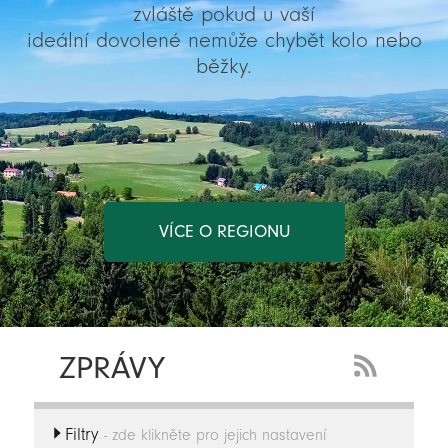
zvláště pokud u vaší
ideální dovolené nemůže chybět kolo nebo
běžky.
VÍCE O REGIONU
ZPRÁVY
RSS
Feed
Filtry
-
- zde klikněte pro jejich nastavení