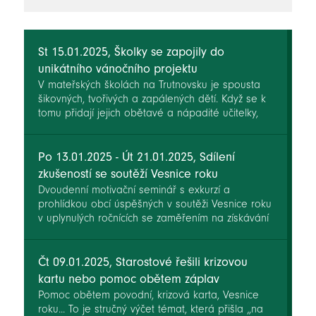
novinky
St 15.01.2025, Školky se zapojily do
unikátního vánočního projektu
V mateřských školách na Trutnovsku je spousta
šikovných, tvořivých a zapálených dětí. Když se k
tomu přidají jejich obětavé a nápadité učitelky,
mohou spatřit světlo světa úžasná díla. Příkladem
za všechny je unikátní Vánoční videopásmo, které
vzniklo v mateřinkách našeho regionu v rámci
Po 13.01.2025 - Út 21.01.2025, Sdílení
projektu na podporu vzdělávání Místní akční plán
zkušeností se soutěží Vesnice roku
(MAP) Trutnovsko IV. Realizátorem projektu je
Dvoudenní motivační seminář s exkurzí a
Místní akční skupina Království – Jestřebí hory,
prohlídkou obcí úspěšných v soutěži Vesnice roku
o.p.s.
v uplynulých ročnících se zaměřením na získávání
informací o soutěži včetně Oranžové a Zelené
stuhy. V rámci vystoupení zástupců obcí na
semináři budou zmíněny i úspěšné již realizované
Čt 09.01.2025, Starostové řešili krizovou
projekty z Programu rozvoje venkova 2014–2020
kartu nebo pomoc obětem záplav
(PRV)..
Pomoc obětem povodní, krizová karta, Vesnice
roku... To je stručný výčet témat, která přišla „na