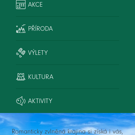
AKCE
PŘÍRODA
VÝLETY
KULTURA
AKTIVITY
Romanticky zvlněná krajina si získá i vás,