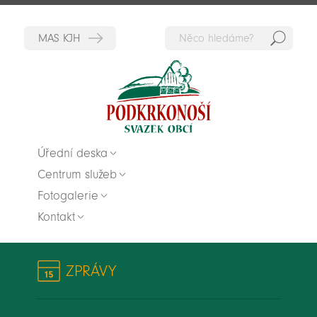
Hedat
Zpět na titulní stranu
Úřední deska
Centrum služeb
Fotogalerie
Kontakt
ZPRÁVY