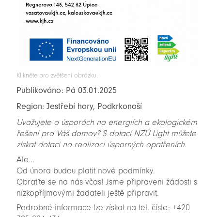
Klikněte pro zvětšení obrázku.
Publikováno: Pá 03.01.2025
Region: Jestřebí hory, Podkrkonoší
Uvažujete o úsporách na energiích a ekologickém
řešení pro Váš domov? S dotací NZÚ Light můžete
získat dotaci na realizaci úsporných opatřeních.
Ale...
Od února budou platit nové podmínky.
Obraťte se na nás včas! Jsme připraveni žádosti s
nízkopříjmovými žadateli ještě připravit.
Podrobné informace lze získat na tel. čísle: +420