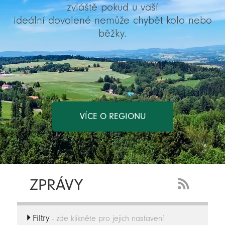
zvláště pokud u vaší
ideální dovolené nemůže chybět kolo nebo
běžky.
VÍCE O REGIONU
ZPRÁVY
RSS
Feed
Filtry
-
- zde klikněte pro jejich nastavení