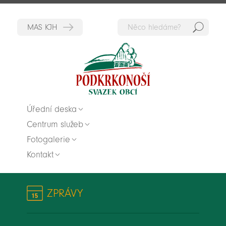
Hedat
Zpět na titulní stranu
Úřední deska
Centrum služeb
Fotogalerie
Kontakt
ZPRÁVY