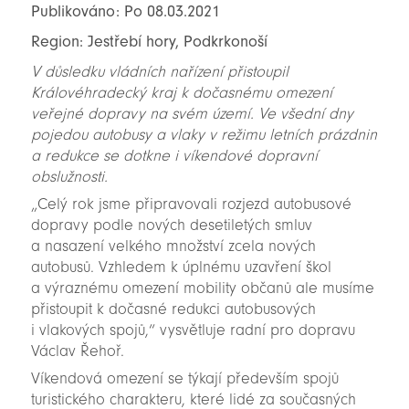
Publikováno: Po 08.03.2021
Region: Jestřebí hory, Podkrkonoší
V důsledku vládních nařízení přistoupil
Královéhradecký kraj k dočasnému omezení
veřejné dopravy na svém území. Ve všední dny
pojedou autobusy a vlaky v režimu letních prázdnin
a redukce se dotkne i víkendové dopravní
obslužnosti.
„Celý rok jsme připravovali rozjezd autobusové
dopravy podle nových desetiletých smluv
a nasazení velkého množství zcela nových
autobusů. Vzhledem k úplnému uzavření škol
a výraznému omezení mobility občanů ale musíme
přistoupit k dočasné redukci autobusových
i vlakových spojů,“ vysvětluje radní pro dopravu
Václav Řehoř.
Víkendová omezení se týkají především spojů
turistického charakteru, které lidé za současných