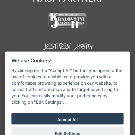
We use Cookies!
By clicking on the "Accept All" button, you agree to the
use of cookies to enable us to provide you with a
comfortable browsing experience on our website, to
collect traffic information and to target advertising to
you. You can easily modify your preferences by
©1996 - 2026 Všechna práva vyhrazena serveru
clicking on "Edit Settings".
www.podkrkonosi.info | Vyrobil:
iQsoft.cz
Redakce neodpovídá za pravdivost a objektivitu
Accept All
zveřejňovaných informací a vyhrazuje si právo
informace editovat či odmítnout uveřejnění.
Edit Settings