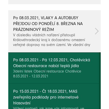
novinky
Po 08.03.2021, VLAKY A AUTOBUSY
PŘEJDOU OD PONDĚLÍ 8. BŘEZNA NA
PRÁZDNINOVÝ REŽIM
V důsledku vládních nařízení přistoupil
Královéhradecký kraj k dočasnému omezení
veřejné dopravy na svém území. Ve všední dny
pojedou autobusy a vlaky v režimu letních
prázdnin a redukce se dotkne i víkendové
dopravní obslužnosti.
Po 08.03.2021 - Pá 12.03.2021, Chotěvická
Obecní restaurace nabízí teplá jídla
Jídelní lístek Obecní restaurace Chotěvice
8.03.2021 - 12.03.2021
Po 15.03.2021 - Čt 18.03.2021, MAS
zveřejnila podklady pro internetové
hlasování
Vážení partneři, jak jsme vás informovali, ve