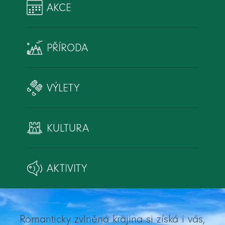
AKCE
PŘÍRODA
VÝLETY
KULTURA
AKTIVITY
Romanticky zvlněná krajina si získá i vás,