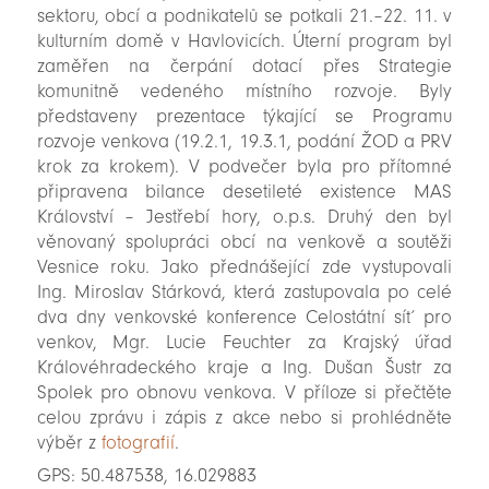
sektoru, obcí a podnikatelů se potkali 21.–22. 11. v
kulturním domě v Havlovicích. Úterní program byl
zaměřen na čerpání dotací přes Strategie
komunitně vedeného místního rozvoje. Byly
představeny prezentace týkající se Programu
rozvoje venkova (19.2.1, 19.3.1, podání ŽOD a PRV
krok za krokem). V podvečer byla pro přítomné
připravena bilance desetileté existence MAS
Království – Jestřebí hory, o.p.s. Druhý den byl
věnovaný spolupráci obcí na venkově a soutěži
Vesnice roku. Jako přednášející zde vystupovali
Ing. Miroslav Stárková, která zastupovala po celé
dva dny venkovské konference Celostátní síť pro
venkov, Mgr. Lucie Feuchter za Krajský úřad
Královéhradeckého kraje a Ing. Dušan Šustr za
Spolek pro obnovu venkova. V příloze si přečtěte
celou zprávu i zápis z akce nebo si prohlédněte
výběr z
fotografií
.
GPS: 50.487538, 16.029883