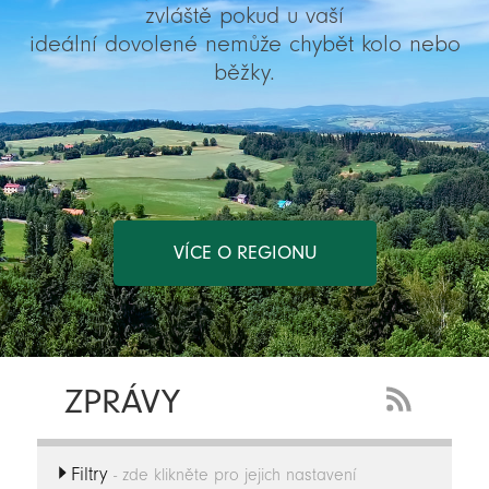
zvláště pokud u vaší
ideální dovolené nemůže chybět kolo nebo
běžky.
VÍCE O REGIONU
ZPRÁVY
RSS
Feed
Filtry
-
- zde klikněte pro jejich nastavení