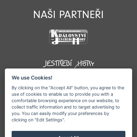
NAŠI PARTNEŘI
We use Cookies!
By clicking on the "Accept All" button, you agree to the
use of cookies to enable us to provide you with a
comfortable browsing experience on our website, to
collect traffic information and to target advertising to
you. You can easily modify your preferences by
©1996 - 2026 Všechna práva vyhrazena serveru
clicking on "Edit Settings".
www.podkrkonosi.info | Vyrobil:
iQsoft.cz
Redakce neodpovídá za pravdivost a objektivitu