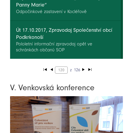
Panny Marie“
Odpočinkové zastavení v Kocléřově
Út 17.10.2017, Zpravodaj Společenství obcí
Podkrkonoší
Pololetní informační zpravodaj opět ve
schránkách občanů SOP
z
126
V. Venkovská konference