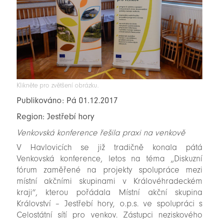
Klikněte pro zvětšení obrázku.
Publikováno: Pá 01.12.2017
Region: Jestřebí hory
Venkovská konference řešila praxi na venkově
V Havlovicích se již tradičně konala pátá
Venkovská konference, letos na téma „Diskuzní
fórum zaměřené na projekty spolupráce mezi
místní akčními skupinami v Královéhradeckém
kraji“, kterou pořádala Místní akční skupina
Království – Jestřebí hory, o.p.s. ve spolupráci s
Celostátní sítí pro venkov. Zástupci neziskového