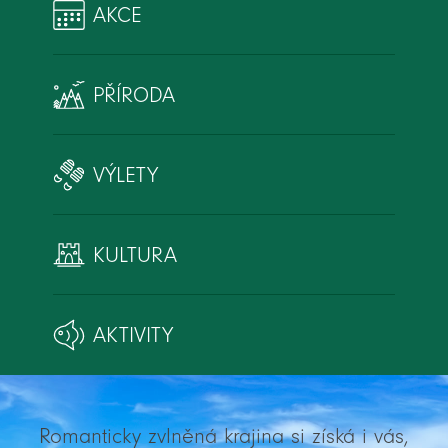
AKCE
PŘÍRODA
VÝLETY
KULTURA
AKTIVITY
Romanticky zvlněná krajina si získá i vás,