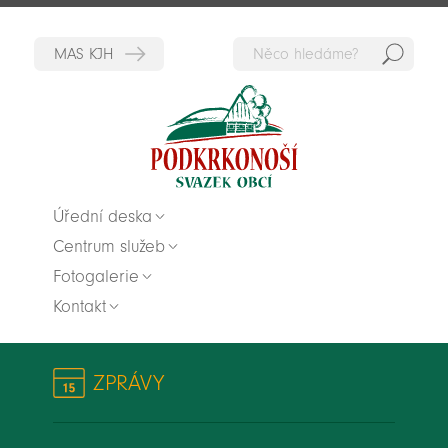
Hedat
Zpět na titulní stranu
Úřední deska
Centrum služeb
Fotogalerie
Kontakt
ZPRÁVY