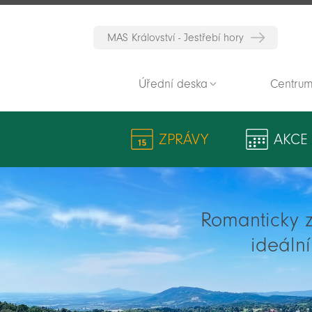
MAS Království - Jestřebí hory
Úřední deska
Centrum
ZPRÁVY
AKCE
Romanticky zv
ideáln