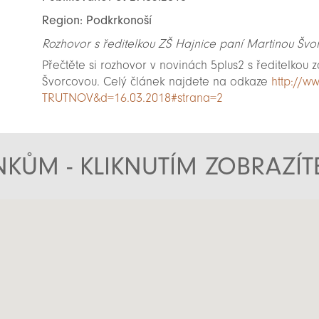
Region: Podkrkonoší
Rozhovor s ředitelkou ZŠ Hajnice paní Martinou Švo
Přečtěte si rozhovor v novinách 5plus2 s ředitelkou z
Švorcovou. Celý článek najdete na odkaze
http://w
TRUTNOV&d=16.03.2018#strana=2
KŮM - KLIKNUTÍM ZOBRAZÍ