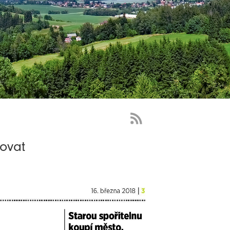
RSS
Feed
lovat
-
novinky