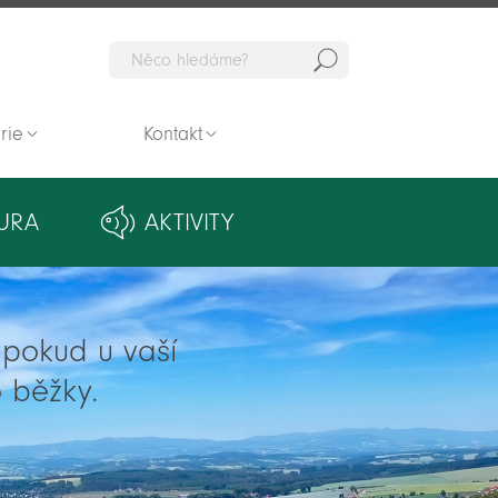
Hedat
rie
Kontakt
URA
AKTIVITY
ě pokud u vaší
 běžky.