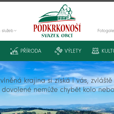
 služeb
Fotogale
Zpět na titulní stranu
PŘÍRODA
VÝLETY
KULT
lněná krajina si získá i vás, zvlášt
í dovolené nemůže chybět kolo nebo