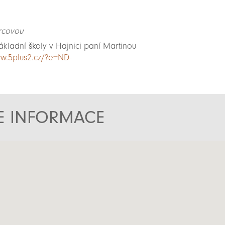
rcovou
ákladní školy v Hajnici paní Martinou
ww.5plus2.cz/?e=ND-
TE INFORMACE