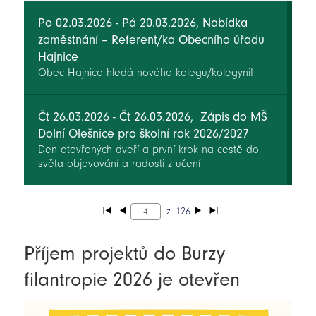
Po 02.03.2026 - Pá 20.03.2026, Nabídka
zaměstnání – Referent/ka Obecního úřadu
Hajnice
Obec Hajnice hledá nového kolegu/kolegyni!
Čt 26.03.2026 - Čt 26.03.2026, Zápis do MŠ
Dolní Olešnice pro školní rok 2026/2027
Den otevřených dveří a první krok na cestě do
světa objevování a radosti z učení
z
126
Příjem projektů do Burzy
filantropie 2026 je otevřen