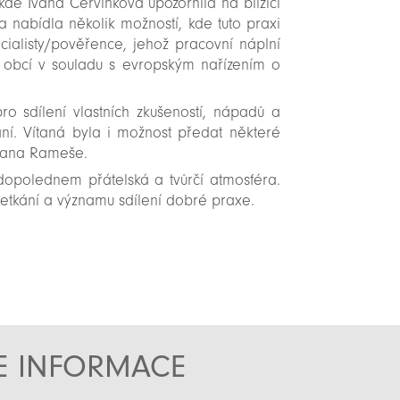
de Ivana Červinková upozornila na blížící
 nabídla několik možností, kde tuto praxi
cialisty/pověřence, jehož pracovní náplní
h obcí v souladu s evropským nařízením o
 sdílení vlastních zkušeností, nápadů a
ní. Vítaná byla i možnost předat některé
pana Rameše.
dopolednem přátelská a tvůrčí atmosféra.
etkání a významu sdílení dobré praxe.
TE INFORMACE