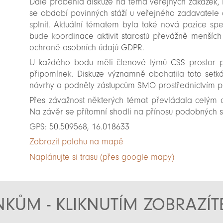
Dále proběhla diskuze na téma veřejných zakázek, k
se období povinných stáží u veřejného zadavatele a
splnit. Aktuální tématem byla také nová pozice spe
bude koordinace aktivit starostů převážně menšíc
ochraně osobních údajů GDPR.
U každého bodu měli členové týmů CSS prostor pro
připomínek. Diskuze významně obohatila toto setká
návrhy a podněty zástupcům SMO prostřednictvím 
Přes závažnost některých témat převládala celým 
Na závěr se přítomní shodli na přínosu podobných s
GPS: 50.509568, 16.018633
Zobrazit polohu na mapě
Naplánujte si trasu (přes google mapy)
KŮM - KLIKNUTÍM ZOBRAZÍ