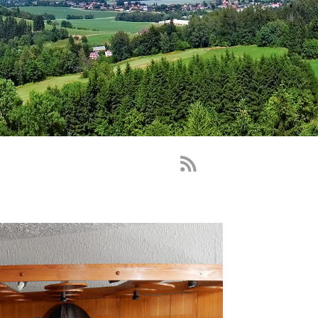
RSS
Feed
-
novinky