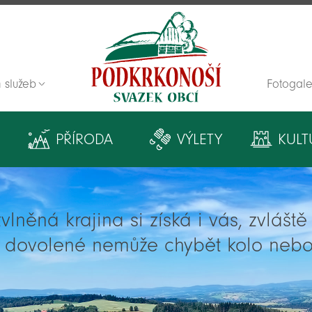
 služeb
Fotogale
Zpět na titulní stranu
PŘÍRODA
VÝLETY
KULT
lněná krajina si získá i vás, zvlášt
í dovolené nemůže chybět kolo nebo