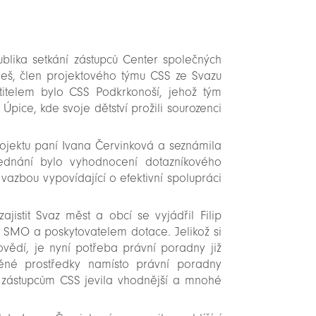
ublika setkání zástupců Center společných
Rameš, člen projektového týmu CSS ze Svazu
itelem bylo CSS Podkrkonoší, jehož tým
 Úpice, kde svoje dětství prožili sourozenci
rojektu paní Ivana Červinková a seznámila
ednání bylo vyhodnocení dotazníkového
vazbou vypovídající o efektivní spolupráci
jistit Svaz měst a obcí se vyjádřil Filip
 SMO a poskytovatelem dotace. Jelikož si
ovědí, je nyní potřeba právní poradny již
něné prostředky namísto právní poradny
e zástupcům CSS jevila vhodnější a mnohé