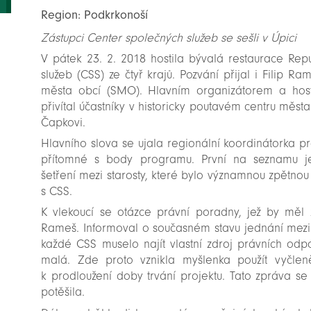
Region: Podkrkonoší
Zástupci Center společných služeb se sešli v Úpici
V pátek 23. 2. 2018 hostila bývalá restaurace Rep
služeb (CSS) ze čtyř krajů. Pozvání přijal i Filip 
města obcí (SMO). Hlavním organizátorem a host
přivítal účastníky v historicky poutavém centru města
Čapkovi.
Hlavního slova se ujala regionální koordinátorka p
přítomné s body programu. První na seznamu j
šetření mezi starosty, které bylo významnou zpětnou 
s CSS.
K vlekoucí se otázce právní poradny, jež by měl za
Rameš. Informoval o současném stavu jednání mezi
každé CSS muselo najít vlastní zdroj právních odp
malá. Zde proto vznikla myšlenka použít vyčle
k prodloužení doby trvání projektu. Tato zpráva s
potěšila.