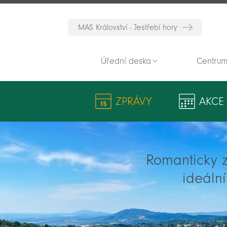
MAS Království - Jestřebí hory
Úřední deska
Centrum
ZPRÁVY
AKCE
Romanticky zv
ideáln