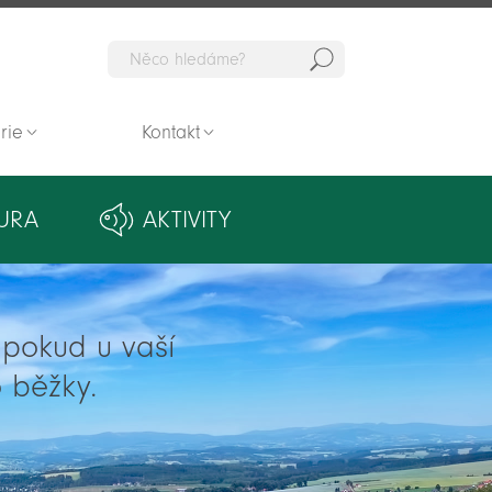
Hedat
rie
Kontakt
URA
AKTIVITY
ě pokud u vaší
 běžky.