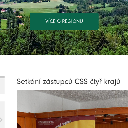
VÍCE O REGIONU
Setkání zástupců CSS čtyř krajů