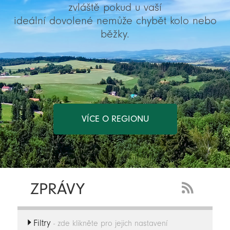
zvláště pokud u vaší
ideální dovolené nemůže chybět kolo nebo
běžky.
VÍCE O REGIONU
ZPRÁVY
RSS
Feed
Filtry
-
- zde klikněte pro jejich nastavení