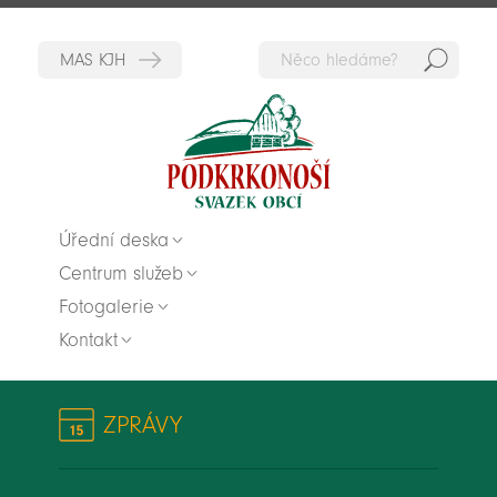
Hedat
Zpět na titulní stranu
Úřední deska
Centrum služeb
Fotogalerie
Kontakt
ZPRÁVY