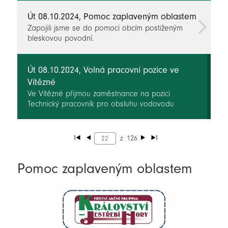
Út 08.10.2024, Pomoc zaplaveným oblastem
Zapojili jsme se do pomoci obcím postiženým
bleskovou povodní.
Út 08.10.2024, Volná pracovní pozice ve
Vítězné
Ve Vítězné přijmou zaměstnance na pozici
Technický pracovník pro obsluhu vodovodu
z
126
Pomoc zaplaveným oblastem