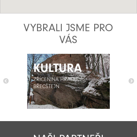
VYBRALI JSME PRO
VÁS
KULTURA
KULTURA
ZŘÍCENINA HRADU
ZŘÍCENINA HRADU
BŘECŠTEJN
BŘECŠTEJN