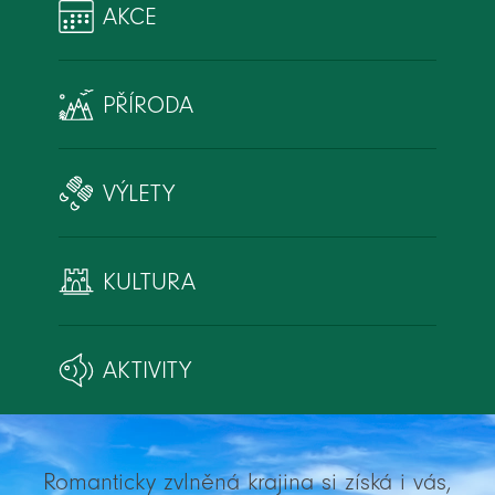
AKCE
PŘÍRODA
VÝLETY
KULTURA
AKTIVITY
Romanticky zvlněná krajina si získá i vás,