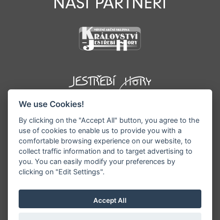
NAŠI PARTNEŘI
We use Cookies!
By clicking on the "Accept All" button, you agree to the
use of cookies to enable us to provide you with a
comfortable browsing experience on our website, to
collect traffic information and to target advertising to
you. You can easily modify your preferences by
©1996 - 2026 Všechna práva vyhrazena serveru
clicking on "Edit Settings".
www.podkrkonosi.info | Vyrobil:
iQsoft.cz
Redakce neodpovídá za pravdivost a objektivitu
Accept All
zveřejňovaných informací a vyhrazuje si právo
informace editovat či odmítnout uveřejnění.