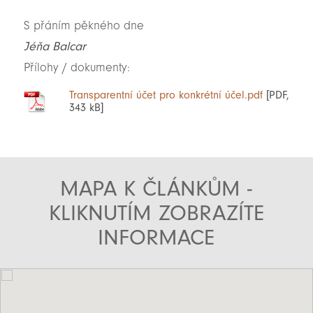
S přáním pěkného dne
Jéňa Balcar
Přílohy / dokumenty:
Transparentní účet pro konkrétní účel.pdf
[PDF,
343 kB]
MAPA K ČLÁNKŮM -
KLIKNUTÍM ZOBRAZÍTE
INFORMACE