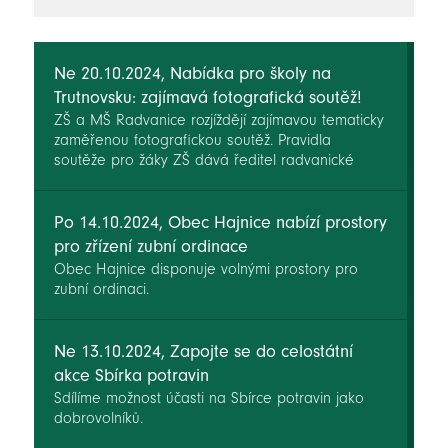
novinky
Ne 20.10.2024, Nabídka pro školy na
Trutnovsku: zajímavá fotografická soutěž!
ZŠ a MŠ Radvanice rozjíždějí zajímavou tematicky
zaměřenou fotografickou soutěž. Pravidla
soutěže pro žáky ZŠ dává ředitel radvanické
školy Mgr. Robert Hager k dispozici dalším
školám v území ORP Trutnov. Pokud bude o tuto
aktivitu zájem a zapojí se do ní více škol, naše
Po 14.10.2024, Obec Hajnice nabízí prostory
MAS Království - Jestřebí hory, o.p.s. může pomoci
pro zřízení zubní ordinace
uspořádat vyhodnocení regionálních výsledků a
Obec Hajnice disponuje volnými prostory pro
vyhlášení a ocenění nejlepších soutěžících.
zubní ordinaci.
Ne 13.10.2024, Zapojte se do celostátní
akce Sbírka potravin
Sdílíme možnost účasti na Sbírce potravin jako
dobrovolníků.