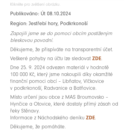
Klikněte pro zvětšení obrázku.
Publikováno: Út 08.10.2024
Region: Jestřebí hory, Podkrkonoší
Zapojili jsme se do pomoci obcím postiženým
bleskovou povodní.
Děkujeme, že přispíváte na transparentní účet.
Veškeré pohyby na účtu lze sledovat
ZDE
.
Dne 25. 9. 2024 odvezen materiál v hodnotě
100 000 Kč, který jsme nakoupili díky okamžité
finanční pomoci obcí – Libňatov, Vlčkovice
v podkrkonoší, Radvanice a Batňovice.
Místo určení jsou obce z MAS Broumovsko –
Hynčice a Otovice, které dostaly přímý zásah od
řeky Stěnavy.
Informace z Náchodského deníku
ZDE
.
Děkujeme, že pomáháte.