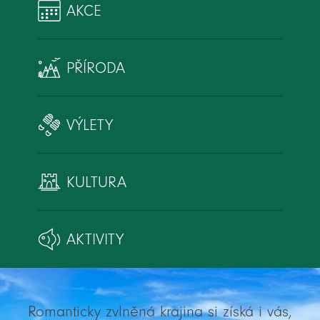
AKCE
PŘÍRODA
VÝLETY
KULTURA
AKTIVITY
Romanticky zvlněná krajina si získá i vás,