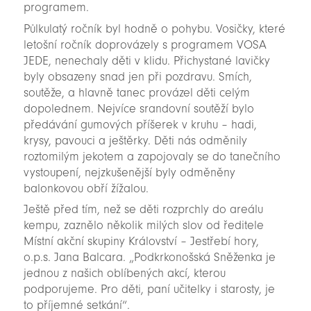
programem.
Půlkulatý ročník byl hodně o pohybu. Vosičky, které
letošní ročník doprovázely s programem VOSA
JEDE, nenechaly děti v klidu. Přichystané lavičky
byly obsazeny snad jen při pozdravu. Smích,
soutěže, a hlavně tanec provázel děti celým
dopolednem. Nejvíce srandovní soutěží bylo
předávání gumových příšerek v kruhu – hadi,
krysy, pavouci a ještěrky. Děti nás odměnily
roztomilým jekotem a zapojovaly se do tanečního
vystoupení, nejzkušenější byly odměněny
balonkovou obří žížalou.
Ještě před tím, než se děti rozprchly do areálu
kempu, zaznělo několik milých slov od ředitele
Místní akční skupiny Království – Jestřebí hory,
o.p.s. Jana Balcara. „Podkrkonošská Sněženka je
jednou z našich oblíbených akcí, kterou
podporujeme. Pro děti, paní učitelky i starosty, je
to příjemné setkání“.