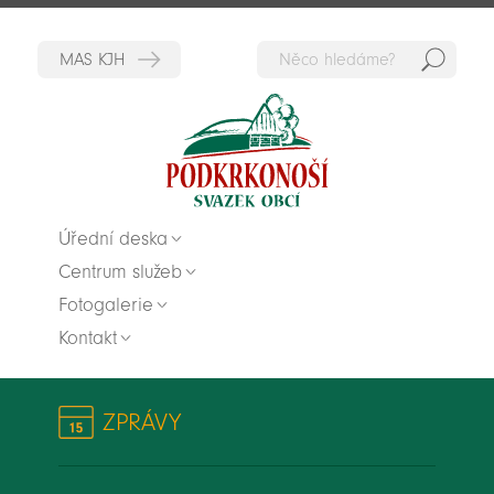
Hedat
Zpět na titulní stranu
Úřední deska
Centrum služeb
Fotogalerie
Kontakt
ZPRÁVY