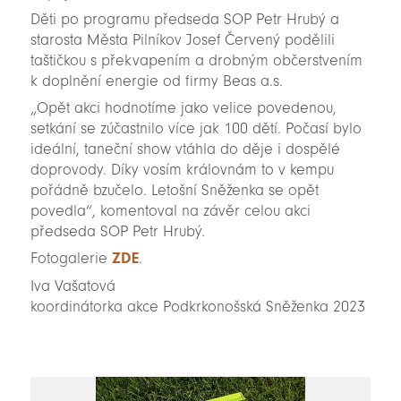
Děti po programu předseda SOP Petr Hrubý a
starosta Města Pilníkov Josef Červený podělili
taštičkou s překvapením a drobným občerstvením
k doplnění energie od firmy Beas a.s.
„Opět akci hodnotíme jako velice povedenou,
setkání se zúčastnilo více jak 100 dětí. Počasí bylo
ideální, taneční show vtáhla do děje i dospělé
doprovody. Díky vosím královnám to v kempu
pořádně bzučelo. Letošní Sněženka se opět
povedla“, komentoval na závěr celou akci
předseda SOP Petr Hrubý.
Fotogalerie
ZDE
.
Iva Vašatová
koordinátorka akce Podkrkonošská Sněženka 2023