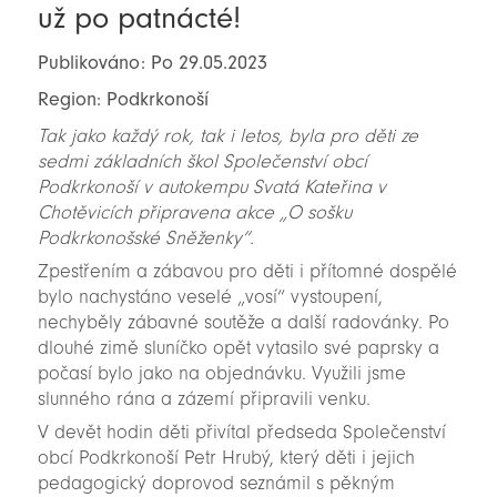
už po patnácté!
Publikováno: Po 29.05.2023
Region: Podkrkonoší
Tak jako každý rok, tak i letos, byla pro děti ze
sedmi základních škol Společenství obcí
Podkrkonoší v autokempu Svatá Kateřina v
Chotěvicích připravena akce „O sošku
Podkrkonošské Sněženky“.
Zpestřením a zábavou pro děti i přítomné dospělé
bylo nachystáno veselé „vosí“ vystoupení,
nechyběly zábavné soutěže a další radovánky. Po
dlouhé zimě sluníčko opět vytasilo své paprsky a
počasí bylo jako na objednávku. Využili jsme
slunného rána a zázemí připravili venku.
V devět hodin děti přivítal předseda Společenství
obcí Podkrkonoší Petr Hrubý, který děti i jejich
pedagogický doprovod seznámil s pěkným