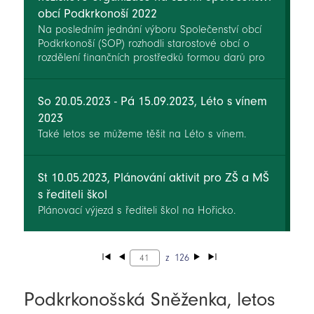
obcí Podkrkonoší 2022
Na posledním jednání výboru Společenství obcí
Podkrkonoší (SOP) rozhodli starostové obcí o
rozdělení finančních prostředků formou darů pro
neziskové organizace (NNO) na území SOP pro
rok 2023. Své požadavky měly možnost podávat
neziskové organizace od začátku roku 2023.
So 20.05.2023 - Pá 15.09.2023, Léto s vínem
2023
Také letos se můžeme těšit na Léto s vínem.
St 10.05.2023, Plánování aktivit pro ZŠ a MŠ
s řediteli škol
Plánovací výjezd s řediteli škol na Hořicko.
z
126
Podkrkonošská Sněženka, letos