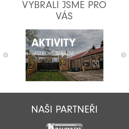
VYBRALI JSME PRO
VÁS
AKTIVITY
AKTIVITY
LASEROVÉ STŘÍLENÍ
LASEROVÉ STŘÍLENÍ
NAŠI PARTNEŘI