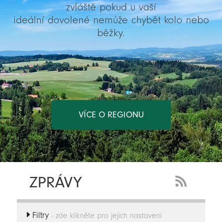
zvláště pokud u vaší
ideální dovolené nemůže chybět kolo nebo
běžky.
VÍCE O REGIONU
ZPRÁVY
RSS
Feed
Filtry
-
- zde klikněte pro jejich nastavení