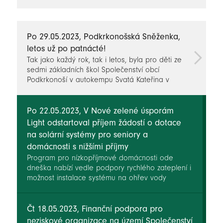
novinky
Po 29.05.2023, Podkrkonošská Sněženka,
letos už po patnácté!
Tak jako každý rok, tak i letos, byla pro děti ze
sedmi základních škol Společenství obcí
Podkrkonoší v autokempu Svatá Kateřina v
Chotěvicích připravena akce „O sošku
Podkrkonošské Sněženky“.
Po 22.05.2023, V Nové zelené úsporám
Light odstartoval příjem žádostí o dotace
na solární systémy pro seniory a
domácnosti s nižšími příjmy
Program pro nízkopříjmové domácnosti ode
dneška nabízí vedle podpory rychlého zateplení i
možnost instalace systému na ohřev vody
pomocí sluneční energie. O dotaci si mohou
zažádat nejen noví zájemci, ale i ti, kteří již dotaci
na zateplení v Nové zelené úsporám Light
Čt 18.05.2023, Finanční podpora pro
čerpali.
neziskové organizace na území Společenství