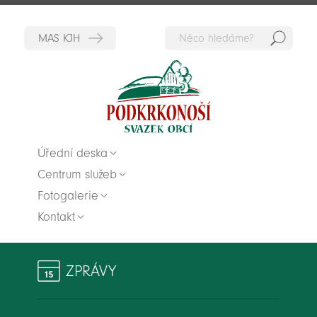
Hedat
Zpět na titulní stranu
Úřední deska
Centrum služeb
Fotogalerie
Kontakt
ZPRÁVY