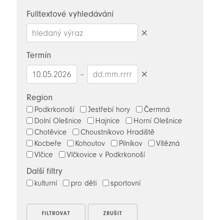
novinky
Fulltextové vyhledávání
Smazat
hledaný
Termín
výraz
–
Smazat
datumy
Region
Podkrkonoší
Jestřebí hory
Čermná
Dolní Olešnice
Hajnice
Horní Olešnice
Chotěvice
Choustníkovo Hradiště
Kocbeře
Kohoutov
Pilníkov
Vítězná
Vlčice
Vlčkovice v Podkrkonoší
Další filtry
kulturní
pro děti
sportovní