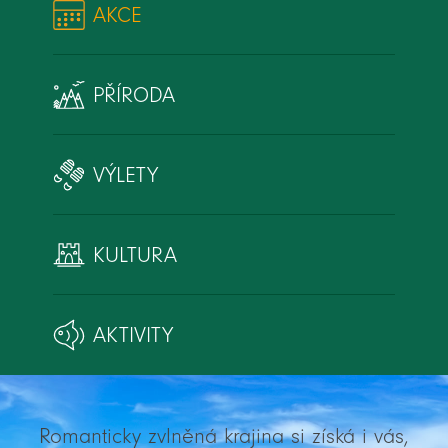
AKCE
PŘÍRODA
VÝLETY
KULTURA
AKTIVITY
Romanticky zvlněná krajina si získá i vás,