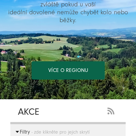
zvláště pokud u vaší
ideální dovolené nemůže chybět kolo nebo
běžky.
VÍCE O REGIONU
AKCE
RSS
Feed
Filtry
-
- zde klikněte pro jejich skrytí