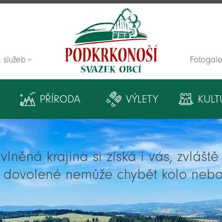
 služeb
Fotogale
Zpět na titulní stranu
PŘÍRODA
VÝLETY
KULT
lněná krajina si získá i vás, zvlášt
í dovolené nemůže chybět kolo nebo