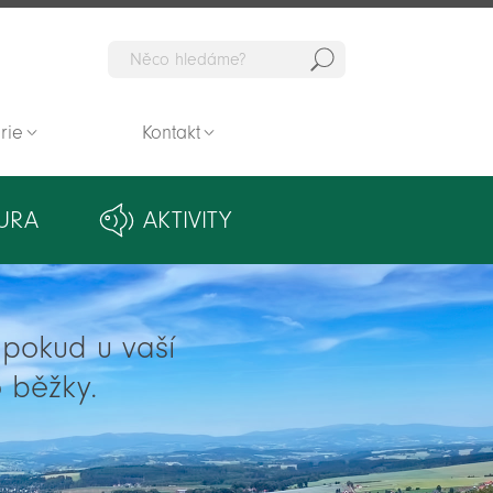
Hedat
rie
Kontakt
URA
AKTIVITY
ě pokud u vaší
 běžky.