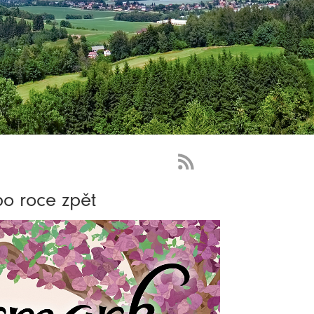
RSS
Feed
po roce zpět
-
novinky