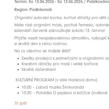
Termín: So 13.06.2026 - So 13.06.2026 / Publikován
Region: Podkrkonoší
Originální autorská tvorba, tvořivé dílničky pro dě
Máte rádi originální módu, poctivé řemeslo, autors
kalendáři červeně zakroužkujte sobotu 13. června!
Přijďte nasát neopakovatelnou atmosféru, nakoupit kr
si skvělý den s celou rodinou.
Na co všechno se můžete těšit?
Desítky prodejců s jedinečnými a originálními v
Kreativní dílničky pro malé i velké tvořivce
Skvělé občerstvení
KULTURNÍ PROGRAM (v sále Hankova domu):
10:00 – Lidová muzika Šmikuranda
13:30 – Pohádka O pejskovi a kočičce (loutkové 
Jít zpět