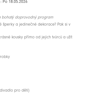
o: Po 18.05.2026
ti a bohatý doprovodný program
ké šperky a jedinečné dekorace? Pak si v
ásné kousky přímo od jejich tvůrců a užít
ýrobky
divadlo pro děti)