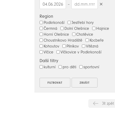
–
Smazat
datumy
Region
Podkrkonoší
Jestřebí hory
Čermná
Dolní Olešnice
Hajnice
Horní Olešnice
Chotěvice
Choustníkovo Hradiště
Kocbeře
Kohoutov
Pilníkov
Vítězná
Vlčice
Vlčkovice v Podkrkonoší
Další filtry
kulturní
pro děti
sportovní
Jít zpět