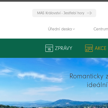
MAS Království - Jestřebí hory
Úřední deska
Centrum
ZPRÁVY
AKCE
Romanticky zv
ideáln