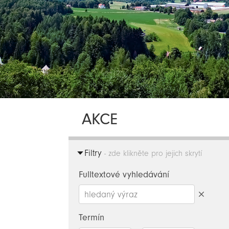
AKCE
Filtry
- zde klikněte pro jejich skrytí
Fulltextové vyhledávání
Smazat
hledaný
Termín
výraz