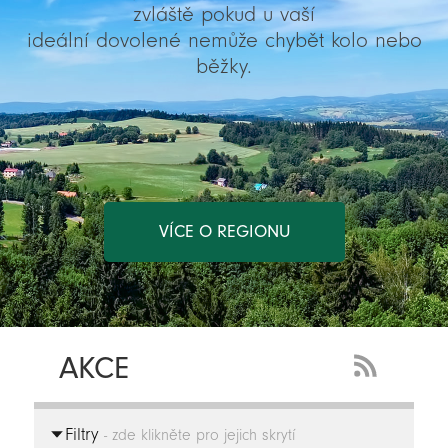
zvláště pokud u vaší
ideální dovolené nemůže chybět kolo nebo
běžky.
VÍCE O REGIONU
AKCE
RSS
Feed
Filtry
-
- zde klikněte pro jejich skrytí