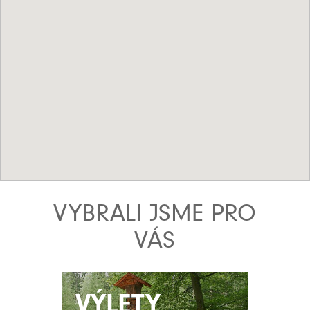
VYBRALI JSME PRO
VÁS
VÝLETY
VÝLETY