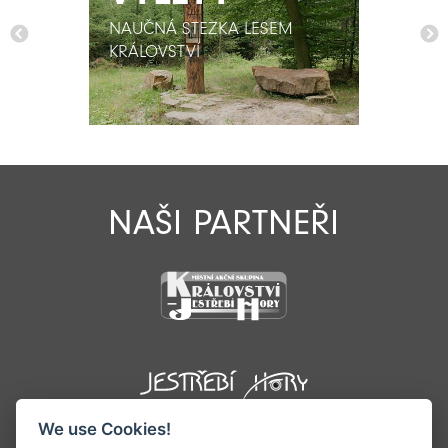
NAUČNÁ STEZKA LESEM
NAUČNÁ STEZKA LESEM
KRÁLOVSTVÍ
KRÁLOVSTVÍ
NAŠI PARTNEŘI
We use Cookies!