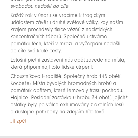
svobodou nedošli do cíle
Každý rok v únoru se vracíme k tragickým
událostem závěru druhé světové války, kdy naším
krajem procházely tisíce vězňů z nacistických
koncentračních táborů. Společně uctíváme
památku těch, kteří v mrazu a vyčerpání nedošli
do cíle své kruté cesty.
Letošní pietní zastavení nás opět zavede na místa,
která připomínají toto lidské utrpení:
Choustníkovo Hradiště: Společný hrob 145 obětí.
Kocbeře: Místa bývalých hromadných hrobů a
památník obětem, které lemovaly trasu pochodu.
Hajnice: Poslední zastávka u hrobu 34 obětí, jejichž
ostatky byly po válce exhumovány z okolních lesů
a důstojně pohřbeny na zdejším hřbitově.
Jít zpět