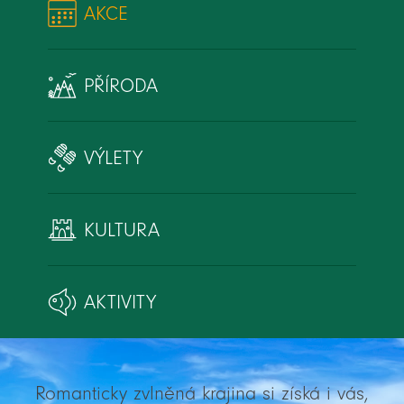
AKCE
PŘÍRODA
VÝLETY
KULTURA
AKTIVITY
Romanticky zvlněná krajina si získá i vás,