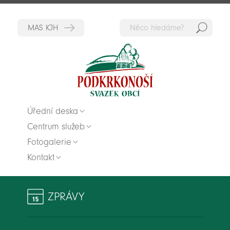
Hedat
Zpět na titulní stranu
Úřední deska
Centrum služeb
Fotogalerie
Kontakt
ZPRÁVY