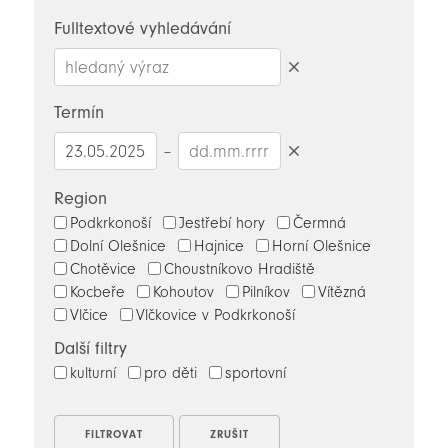
novinky
Fulltextové vyhledávání
Smazat
hledaný
Termín
výraz
–
Smazat
datumy
Region
Podkrkonoší
Jestřebí hory
Čermná
Dolní Olešnice
Hajnice
Horní Olešnice
Chotěvice
Choustníkovo Hradiště
Kocbeře
Kohoutov
Pilníkov
Vítězná
Vlčice
Vlčkovice v Podkrkonoší
Další filtry
kulturní
pro děti
sportovní