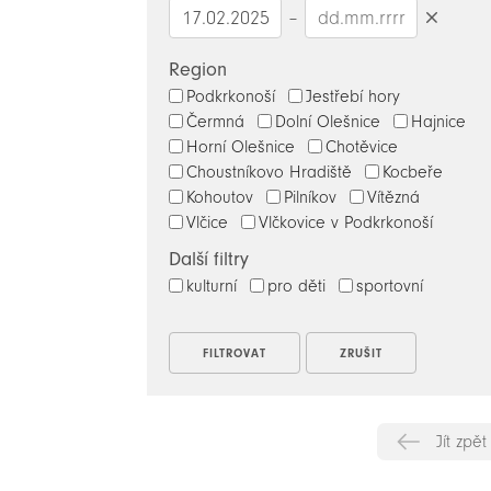
–
Smazat
datumy
Region
Podkrkonoší
Jestřebí hory
Čermná
Dolní Olešnice
Hajnice
Horní Olešnice
Chotěvice
Choustníkovo Hradiště
Kocbeře
Kohoutov
Pilníkov
Vítězná
Vlčice
Vlčkovice v Podkrkonoší
Další filtry
kulturní
pro děti
sportovní
Jít zpět