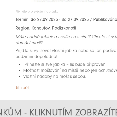
Klikněte pro zvětšení obrázku.
Termín: So 27.09.2025 - So 27.09.2025 / Publikováno
Region: Kohoutov, Podkrkonoší
Máte hodně jablek a nevíte co s nimi? Chcete si uch
domácí mošt?
Přijďte si vylisovat vlastní jablka nebo se jen podíva
podzimní dopoledne!
Přineste si své jablka – lis bude připraven!
Možnost moštování na místě nebo jen ochutnáv
Vlastní nádoby na mošt s sebou.
Jít zpět
KŮM - KLIKNUTÍM ZOBRAZÍ