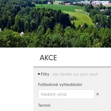
AKCE
Filtry
- zde klikněte pro jejich skrytí
Fulltextové vyhledávání
Smazat
hledaný
Termín
výraz