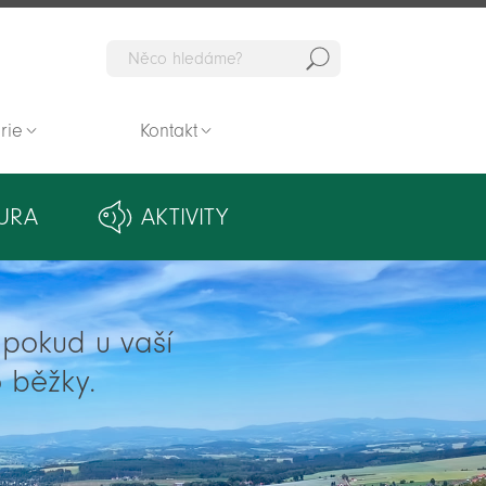
Hedat
rie
Kontakt
URA
AKTIVITY
ě pokud u vaší
 běžky.