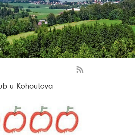
RSS
Feed
ub u Kohoutova
-
novinky