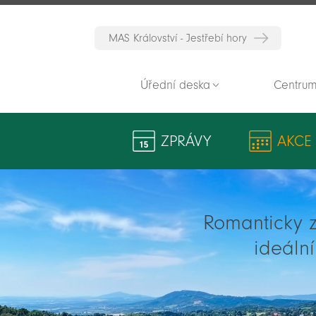
MAS Království - Jestřebí hory
Úřední deska
Centrum
ZPRÁVY
AKCE
Romanticky zv
ideáln