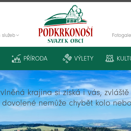
 služeb
Fotogale
Zpět na titulní stranu
PŘÍRODA
VÝLETY
KULT
lněná krajina si získá i vás, zvlášt
í dovolené nemůže chybět kolo nebo