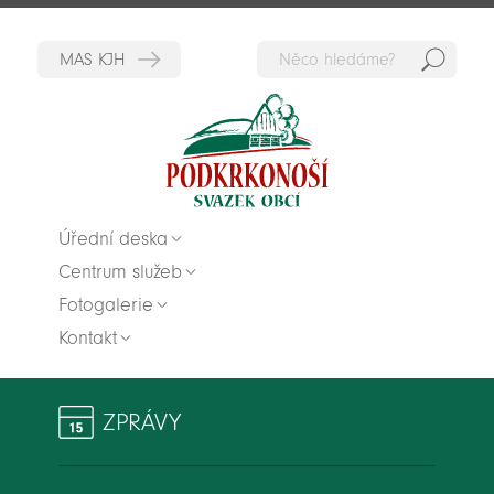
Hedat
Zpět na titulní stranu
Úřední deska
Centrum služeb
Fotogalerie
Kontakt
ZPRÁVY