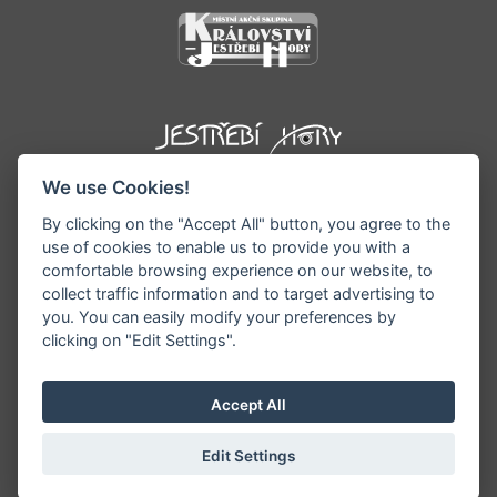
We use Cookies!
By clicking on the "Accept All" button, you agree to the
use of cookies to enable us to provide you with a
comfortable browsing experience on our website, to
collect traffic information and to target advertising to
you. You can easily modify your preferences by
©1996 - 2026 Všechna práva vyhrazena serveru
clicking on "Edit Settings".
www.podkrkonosi.info | Vyrobil:
iQsoft.cz
Redakce neodpovídá za pravdivost a objektivitu
Accept All
zveřejňovaných informací a vyhrazuje si právo
informace editovat či odmítnout uveřejnění.
Edit Settings
Sekce pro starosty/ředitele
|
Nastavení cookies