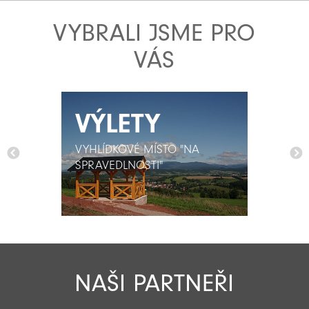
VYBRALI JSME PRO
VÁS
VÝLETY
VÝLETY
VYHLÍDKOVÉ MÍSTO "NA
VYHLÍDKOVÉ MÍSTO "NA
SPRAVEDLNOSTI"
SPRAVEDLNOSTI"
NAŠI PARTNEŘI