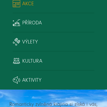
AKCE
PŘÍRODA
VÝLETY
KULTURA
AKTIVITY
Romanticky zvlněná krajina si získá i vás,