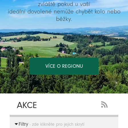
zvláště pokud u vaší
ideální dovolené nemůže chybět kolo nebo
běžky.
VÍCE O REGIONU
AKCE
RSS
Feed
Filtry
-
- zde klikněte pro jejich skrytí