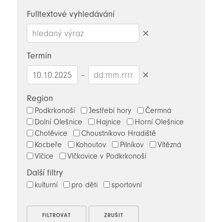
novinky
Fulltextové vyhledávání
Smazat
hledaný
Termín
výraz
–
Smazat
datumy
Region
Podkrkonoší
Jestřebí hory
Čermná
Dolní Olešnice
Hajnice
Horní Olešnice
Chotěvice
Choustníkovo Hradiště
Kocbeře
Kohoutov
Pilníkov
Vítězná
Vlčice
Vlčkovice v Podkrkonoší
Další filtry
kulturní
pro děti
sportovní