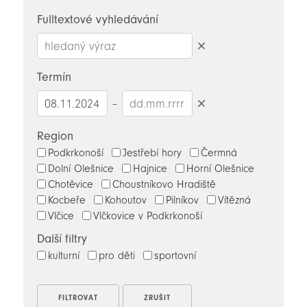
novinky
Fulltextové vyhledávání
Smazat
hledaný
Termín
výraz
–
Smazat
datumy
Region
Podkrkonoší
Jestřebí hory
Čermná
Dolní Olešnice
Hajnice
Horní Olešnice
Chotěvice
Choustníkovo Hradiště
Kocbeře
Kohoutov
Pilníkov
Vítězná
Vlčice
Vlčkovice v Podkrkonoší
Další filtry
kulturní
pro děti
sportovní