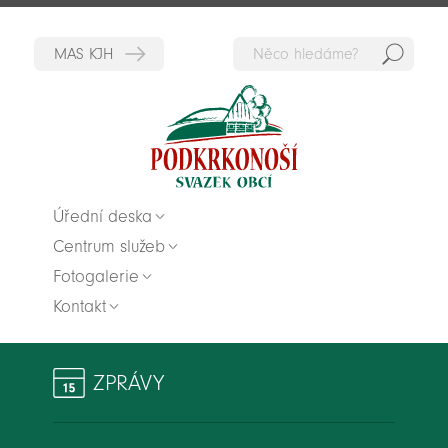
Hedat
Zpět na titulní stranu
Úřední deska
Centrum služeb
Fotogalerie
Kontakt
ZPRÁVY