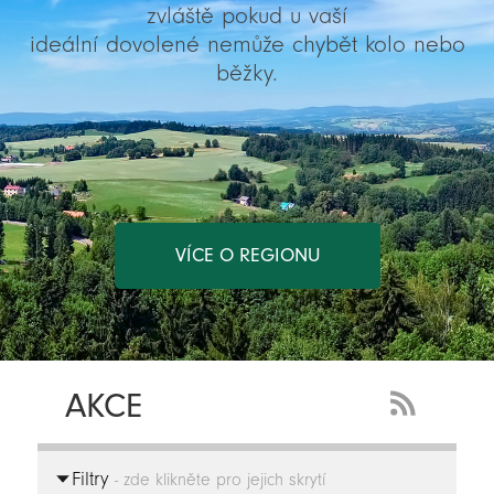
zvláště pokud u vaší
ideální dovolené nemůže chybět kolo nebo
běžky.
VÍCE O REGIONU
AKCE
RSS
Feed
Filtry
-
- zde klikněte pro jejich skrytí