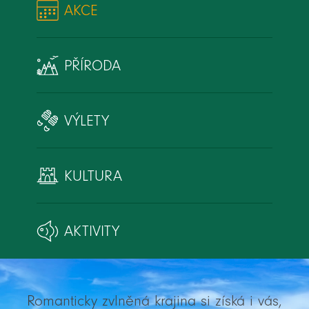
AKCE
PŘÍRODA
VÝLETY
KULTURA
AKTIVITY
Romanticky zvlněná krajina si získá i vás,