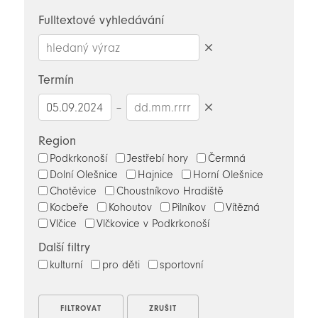
novinky
Fulltextové vyhledávání
Smazat
hledaný
Termín
výraz
–
Smazat
datumy
Region
Podkrkonoší
Jestřebí hory
Čermná
Dolní Olešnice
Hajnice
Horní Olešnice
Chotěvice
Choustníkovo Hradiště
Kocbeře
Kohoutov
Pilníkov
Vítězná
Vlčice
Vlčkovice v Podkrkonoší
Další filtry
kulturní
pro děti
sportovní