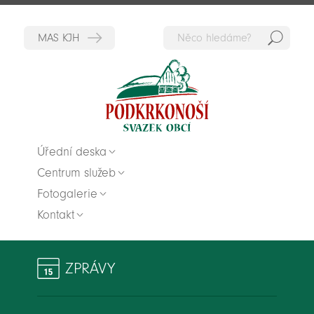
Hedat
Zpět na titulní stranu
Úřední deska
Centrum služeb
Fotogalerie
Kontakt
ZPRÁVY