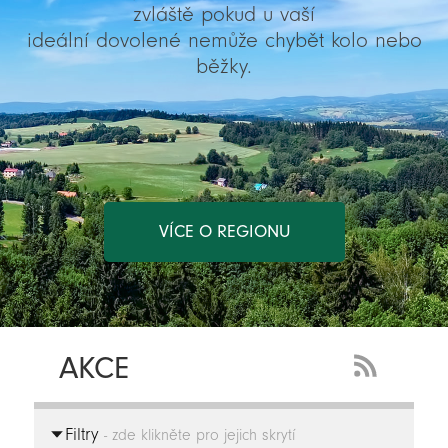
zvláště pokud u vaší
ideální dovolené nemůže chybět kolo nebo
běžky.
VÍCE O REGIONU
AKCE
RSS
Feed
Filtry
-
- zde klikněte pro jejich skrytí