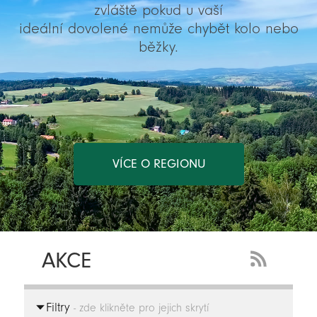
zvláště pokud u vaší
ideální dovolené nemůže chybět kolo nebo
běžky.
VÍCE O REGIONU
AKCE
RSS
Feed
Filtry
-
- zde klikněte pro jejich skrytí