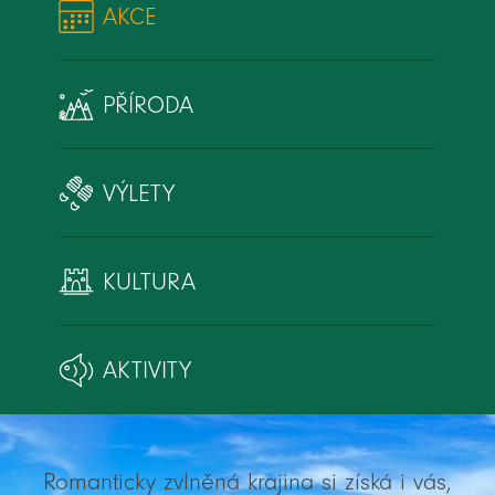
AKCE
PŘÍRODA
VÝLETY
KULTURA
AKTIVITY
Romanticky zvlněná krajina si získá i vás,