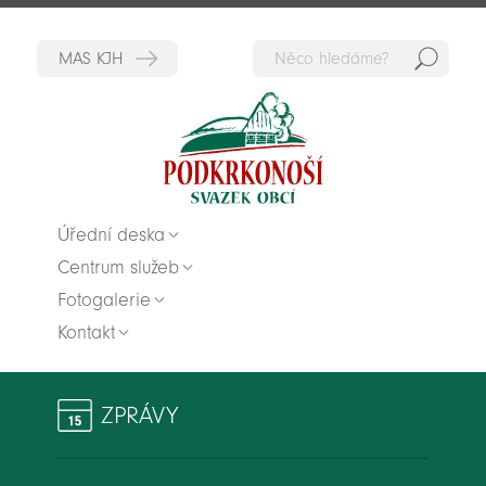
Hedat
Zpět na titulní stranu
Úřední deska
Centrum služeb
Fotogalerie
Kontakt
ZPRÁVY