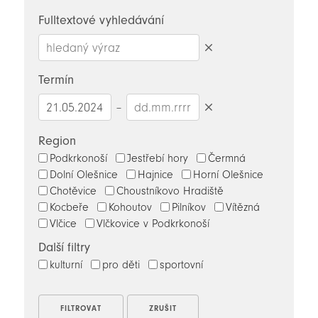
novinky
Fulltextové vyhledávání
Smazat
hledaný
Termín
výraz
–
Smazat
datumy
Region
Podkrkonoší
Jestřebí hory
Čermná
Dolní Olešnice
Hajnice
Horní Olešnice
Chotěvice
Choustníkovo Hradiště
Kocbeře
Kohoutov
Pilníkov
Vítězná
Vlčice
Vlčkovice v Podkrkonoší
Další filtry
kulturní
pro děti
sportovní