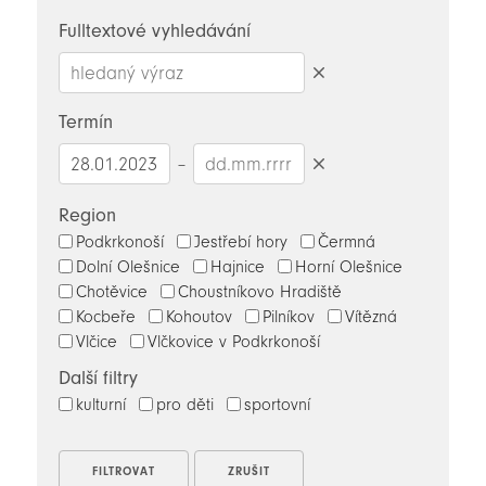
novinky
Fulltextové vyhledávání
Smazat
hledaný
Termín
výraz
–
Smazat
datumy
Region
Podkrkonoší
Jestřebí hory
Čermná
Dolní Olešnice
Hajnice
Horní Olešnice
Chotěvice
Choustníkovo Hradiště
Kocbeře
Kohoutov
Pilníkov
Vítězná
Vlčice
Vlčkovice v Podkrkonoší
Další filtry
kulturní
pro děti
sportovní