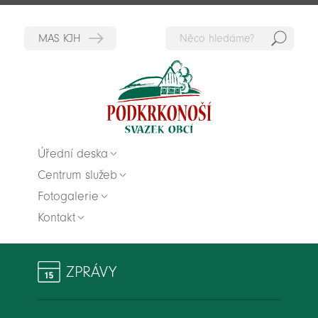
Hedat
Zpět na titulní stranu
Úřední deska
Centrum služeb
Fotogalerie
Kontakt
ZPRÁVY