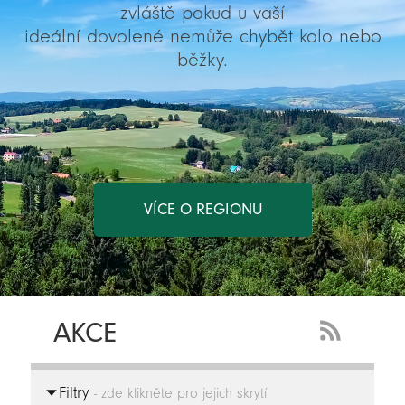
zvláště pokud u vaší
ideální dovolené nemůže chybět kolo nebo
běžky.
VÍCE O REGIONU
AKCE
RSS
Feed
Filtry
-
- zde klikněte pro jejich skrytí