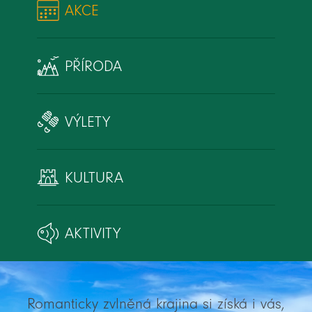
AKCE
PŘÍRODA
VÝLETY
KULTURA
AKTIVITY
Romanticky zvlněná krajina si získá i vás,