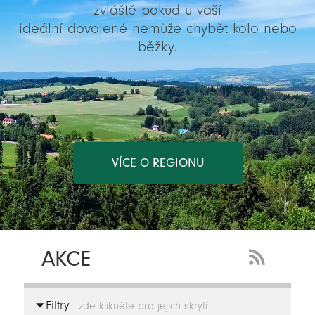
zvláště pokud u vaší
ideální dovolené nemůže chybět kolo nebo
běžky.
VÍCE O REGIONU
AKCE
RSS
Feed
Filtry
-
- zde klikněte pro jejich skrytí