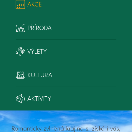
AKCE
PŘÍRODA
VÝLETY
KULTURA
AKTIVITY
Romanticky zvlněná krajina si získá i vás,