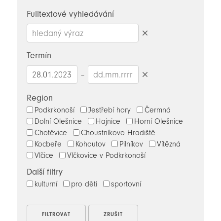
novinky
Fulltextové vyhledávání
Smazat
hledaný
Termín
výraz
–
Smazat
datumy
Region
Podkrkonoší
Jestřebí hory
Čermná
Dolní Olešnice
Hajnice
Horní Olešnice
Chotěvice
Choustníkovo Hradiště
Kocbeře
Kohoutov
Pilníkov
Vítězná
Vlčice
Vlčkovice v Podkrkonoší
Další filtry
kulturní
pro děti
sportovní