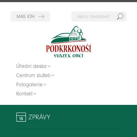
Hedat
Zpět na titulní stranu
Úřední deska
Centrum služeb
Fotogalerie
Kontakt
ZPRÁVY