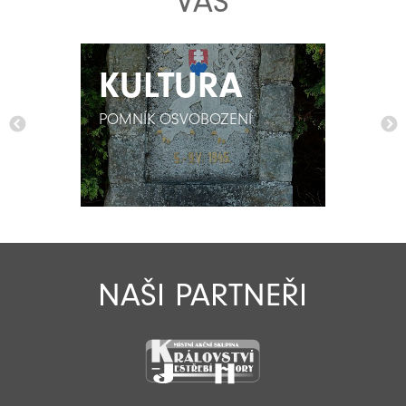
VÁS
KULTURA
KULTURA
POMNÍK OSVOBOZENÍ
POMNÍK OSVOBOZENÍ
NAŠI PARTNEŘI