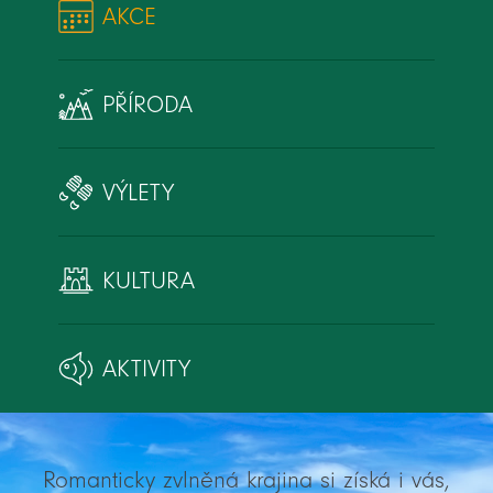
AKCE
PŘÍRODA
VÝLETY
KULTURA
AKTIVITY
Romanticky zvlněná krajina si získá i vás,