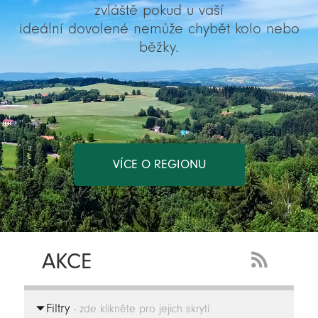
zvláště pokud u vaší
ideální dovolené nemůže chybět kolo nebo
běžky.
VÍCE O REGIONU
AKCE
RSS
Feed
Filtry
-
- zde klikněte pro jejich skrytí