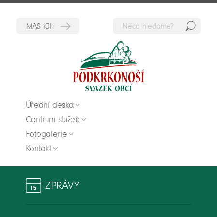
Hedat
Zpět na titulní stranu
Úřední deska
Centrum služeb
Fotogalerie
Kontakt
ZPRÁVY