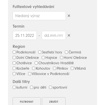
novinky
Fulltextové vyhledávání
Smazat
hledaný
Termín
výraz
–
Smazat
datumy
Region
Podkrkonoší
Jestřebí hory
Čermná
Dolní Olešnice
Hajnice
Horní Olešnice
Chotěvice
Choustníkovo Hradiště
Kocbeře
Kohoutov
Pilníkov
Vítězná
Vlčice
Vlčkovice v Podkrkonoší
Další filtry
kulturní
pro děti
sportovní