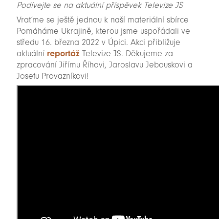
Podívejte se na aktuální příspěvek Televize JS
Vraťme se ještě jednou k naší materiální sbírce
Pomáháme Ukrajině, kterou jsme uspořádali ve
středu 16. března 2022 v Úpici. Akci přibližuje
aktuální
reportáž
Televize JS. Děkujeme za
zpracování Jiřímu Říhovi, Jaroslavu Jebouskovi a
Josefu Provazníkovi!