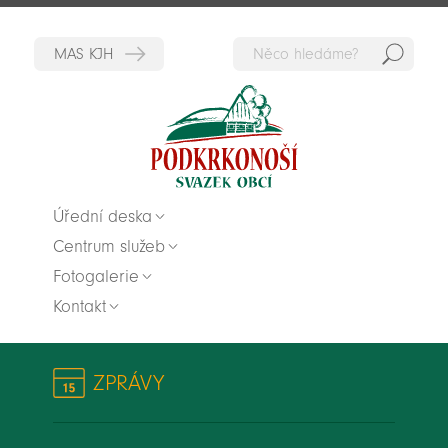
Hedat
Zpět na titulní stranu
Úřední deska
Centrum služeb
Fotogalerie
Kontakt
ZPRÁVY