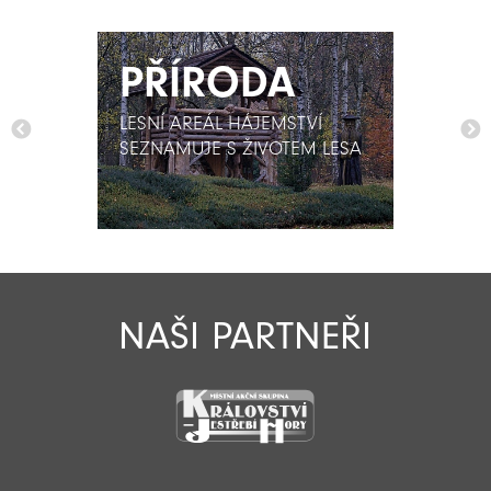
PŘÍRODA
PŘÍRODA
LESNÍ AREÁL HÁJEMSTVÍ
LESNÍ AREÁL HÁJEMSTVÍ
SEZNAMUJE S ŽIVOTEM LESA
SEZNAMUJE S ŽIVOTEM LESA
NAŠI PARTNEŘI