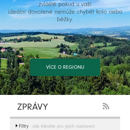
zvláště pokud u vaší
ideální dovolené nemůže chybět kolo nebo
běžky.
VÍCE O REGIONU
ZPRÁVY
RSS
Feed
Filtry
-
- zde klikněte pro jejich nastavení