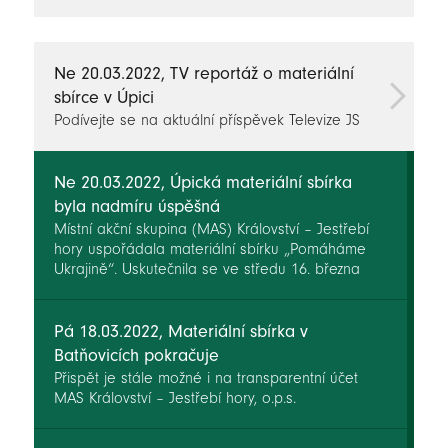
novinky
Ne 20.03.2022, TV reportáž o materiální
sbírce v Úpici
Podívejte se na aktuální příspěvek Televize JS
Ne 20.03.2022, Úpická materiální sbírka
byla nadmíru úspěšná
Místní akční skupina (MAS) Království – Jestřebí
hory uspořádala materiální sbírku „Pomáháme
Ukrajině“. Uskutečnila se ve středu 16. března
2022 od 14 hodin u hobby marketu Melichar CZ
v Úpici. Během čtyř hodin sem více než šedesát
lidí přineslo dary, které zaplnily dodávku a velké
Pá 18.03.2022, Materiální sbírka v
auto s vlekem. Materiál pak putoval do skladu
Batňovicích pokračuje
humanitární pomoci v Hradci Králové – Plotištích.
Přispět je stále možné i na transparentní účet
MAS Království – Jestřebí hory, o.p.s.