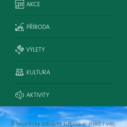
AKCE
PŘÍRODA
VÝLETY
KULTURA
AKTIVITY
Romanticky zvlněná krajina si získá i vás,