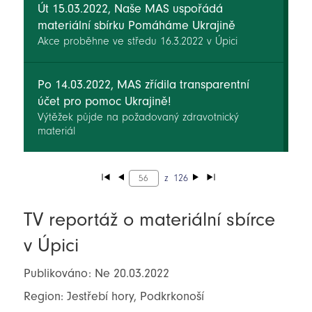
Út 15.03.2022, Naše MAS uspořádá
materiální sbírku Pomáháme Ukrajině
Akce proběhne ve středu 16.3.2022 v Úpici
Po 14.03.2022, MAS zřídila transparentní
účet pro pomoc Ukrajině!
Výtěžek půjde na požadovaný zdravotnický
materiál
z
126
TV reportáž o materiální sbírce
v Úpici
Publikováno: Ne 20.03.2022
Region: Jestřebí hory, Podkrkonoší