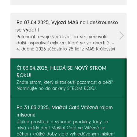
novinky
Po 07.04.2025, Výjezd MAS na Lanškrounsko
se vydařil
Potenciál rozvoje venkova. Tak se jmenovala
další inspirativní exkurze, které se ve dnech 2. –
4. dubna 2025 zúčastnilo 25 lidí z MAS Království
– Jestřebí hory,o.p.s. a MAS Broumovsko+, z.s.
Výjezd finančně podpořilo Ministerstvo
zemědělství a Státní zemědělský intervenční fond.
Čt 03.04.2025, HLEDÁ SE NOVÝ STROM
ROKU!
Znáte strom, který si zaslouží pozornost a péči?
Nominujte ho do ankety STROM ROKU.
Po 31.03.2025, Maštal Café Vítězná rájem
mlsounů
Útulné prostředí a výborné produkty, tady se
mlsá každý den! Maštal Café ve Vítězné se
během krátké doby stalo vyhledávaným místem