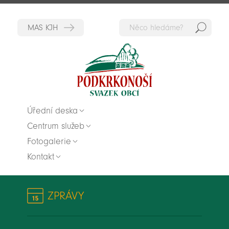
Hedat
Zpět na titulní stranu
Úřední deska
Centrum služeb
Fotogalerie
Kontakt
ZPRÁVY