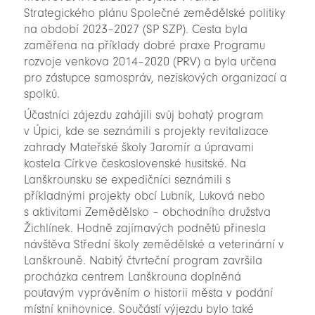
Strategického plánu Společné zemědělské politiky
na období 2023–2027 (SP SZP). Cesta byla
zaměřena na příklady dobré praxe Programu
rozvoje venkova 2014–2020 (PRV) a byla určena
pro zástupce samospráv, neziskových organizací a
spolků.
Účastníci zájezdu zahájili svůj bohatý program
v Úpici, kde se seznámili s projekty revitalizace
zahrady Mateřské školy Jaromír a úpravami
kostela Církve československé husitské. Na
Lanškrounsku se expedičníci seznámili s
příkladnými projekty obcí Lubník, Luková nebo
s aktivitami Zemědělsko – obchodního družstva
Žichlínek. Hodně zajímavých podnětů přinesla
návštěva Střední školy zemědělské a veterinární v
Lanškrouně. Nabitý čtvrteční program završila
procházka centrem Lanškrouna doplněná
poutavým vyprávěním o historii města v podání
místní knihovnice. Součástí výjezdu bylo také