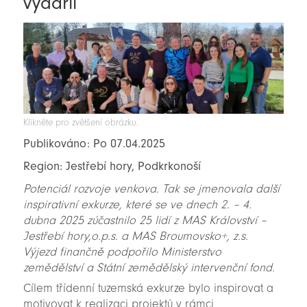
vydařil
Klikněte pro zvětšení obrázku.
Publikováno: Po 07.04.2025
Region: Jestřebí hory, Podkrkonoší
Potenciál rozvoje venkova. Tak se jmenovala další
inspirativní exkurze, které se ve dnech 2. – 4.
dubna 2025 zúčastnilo 25 lidí z MAS Království –
Jestřebí hory,o.p.s. a MAS Broumovsko+, z.s.
Výjezd finančně podpořilo Ministerstvo
zemědělství a Státní zemědělský intervenční fond.
Cílem třídenní tuzemská exkurze bylo inspirovat a
motivovat k realizaci projektů v rámci