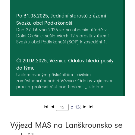
turistů. Výrobnu cukrárny se podařilo kompletně
vybavit díky dotaci z Programu rozvoje venkova,
kterou zprostředkovala Místní akční skupina
Po 31.03.2025, Jednání starostů z území
Království – Jestřebí hory, o.p.s.
Svazku obcí Podkrkonoší
Dne 27. března 2025 se na obecním úřadě v
Dolní Olešnici sešlo všech 12 starostů z území
Svazku obcí Podkrkonoší (SOP) k zasedání 1.
valné hromady SOP v tomto roce. Kromě starostů
se jednání zúčastnilo i několik hostů.
Čt 20.03.2025, Věznice Odolov hledá posily
do týmu
Uniformovaným příslušníkům i civilním
zaměstnancům nabízí Věznice Odolov zajímavou
práci a profesní růst pod heslem: „Jistota v
nejisté době.“
z
126
Výjezd MAS na Lanškrounsko se