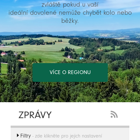
zvláště pokud u vaší
ideální dovolené nemůže chybět kolo nebo
běžky.
VÍCE O REGIONU
ZPRÁVY
RSS
Feed
Filtry
-
- zde klikněte pro jejich nastavení