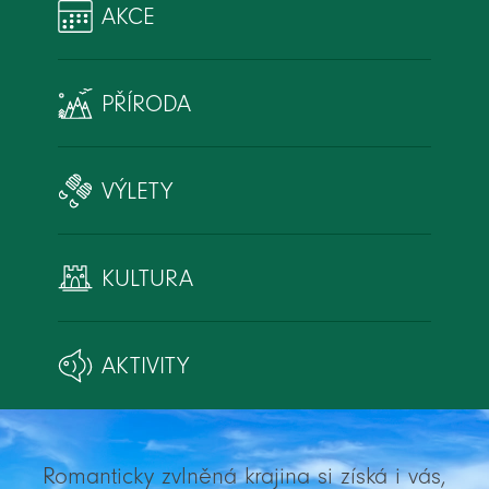
AKCE
PŘÍRODA
VÝLETY
KULTURA
AKTIVITY
Romanticky zvlněná krajina si získá i vás,