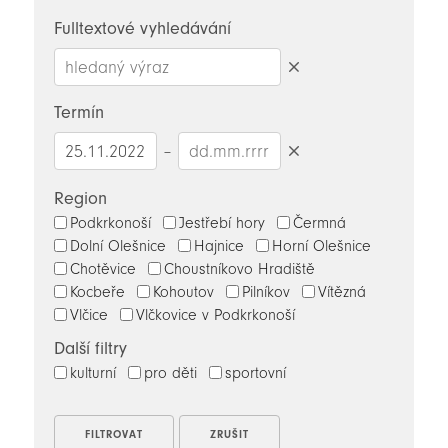
novinky
Fulltextové vyhledávání
Smazat
hledaný
Termín
výraz
–
Smazat
datumy
Region
Podkrkonoší
Jestřebí hory
Čermná
Dolní Olešnice
Hajnice
Horní Olešnice
Chotěvice
Choustníkovo Hradiště
Kocbeře
Kohoutov
Pilníkov
Vítězná
Vlčice
Vlčkovice v Podkrkonoší
Další filtry
kulturní
pro děti
sportovní