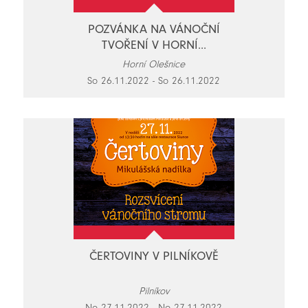
POZVÁNKA NA VÁNOČNÍ
TVOŘENÍ V HORNÍ...
Horní Olešnice
So 26.11.2022 - So 26.11.2022
ČERTOVINY V PILNÍKOVĚ
Pilníkov
Ne 27.11.2022 - Ne 27.11.2022