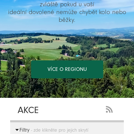
zvláště pokud u vaší
ideální dovolené nemůže chybět kolo nebo
běžky.
VÍCE O REGIONU
AKCE
RSS
Feed
Filtry
-
- zde klikněte pro jejich skrytí