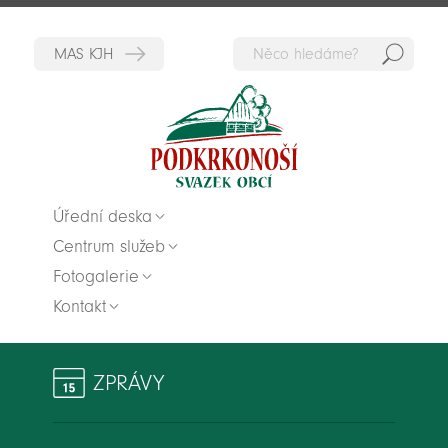
Hedat
Zpět na titulní stranu
Úřední deska
Centrum služeb
Fotogalerie
Kontakt
ZPRÁVY