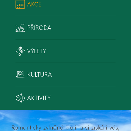
AKCE
PŘÍRODA
VÝLETY
KULTURA
AKTIVITY
Romanticky zvlněná krajina si získá i vás,