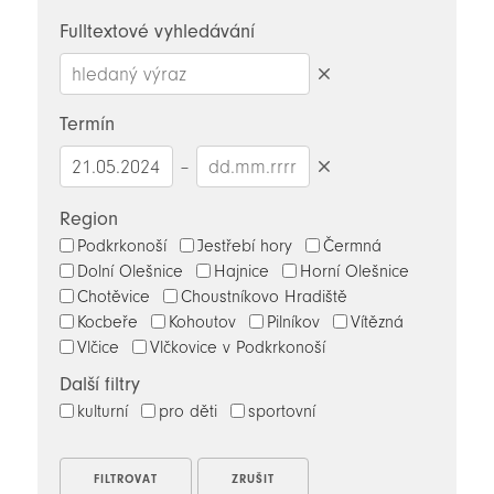
novinky
Fulltextové vyhledávání
Smazat
hledaný
Termín
výraz
–
Smazat
datumy
Region
Podkrkonoší
Jestřebí hory
Čermná
Dolní Olešnice
Hajnice
Horní Olešnice
Chotěvice
Choustníkovo Hradiště
Kocbeře
Kohoutov
Pilníkov
Vítězná
Vlčice
Vlčkovice v Podkrkonoší
Další filtry
kulturní
pro děti
sportovní