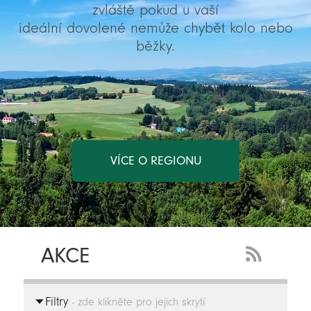
zvláště pokud u vaší
ideální dovolené nemůže chybět kolo nebo
běžky.
VÍCE O REGIONU
AKCE
RSS
Feed
Filtry
-
- zde klikněte pro jejich skrytí