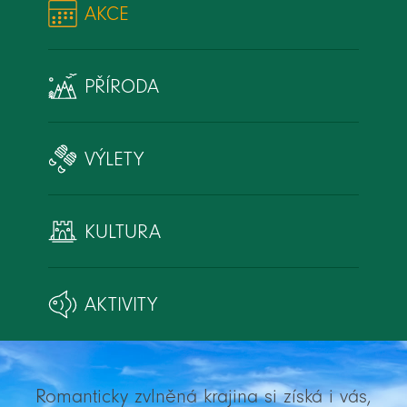
AKCE
PŘÍRODA
VÝLETY
KULTURA
AKTIVITY
Romanticky zvlněná krajina si získá i vás,