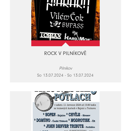
ROCK V PILNÍKOVĚ
Pilníkov
So 13.07.2024 - So 13.07.2024