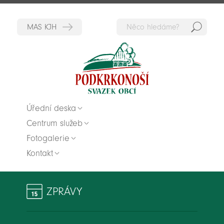
Hedat
Zpět na titulní stranu
Úřední deska
Centrum služeb
Fotogalerie
Kontakt
ZPRÁVY