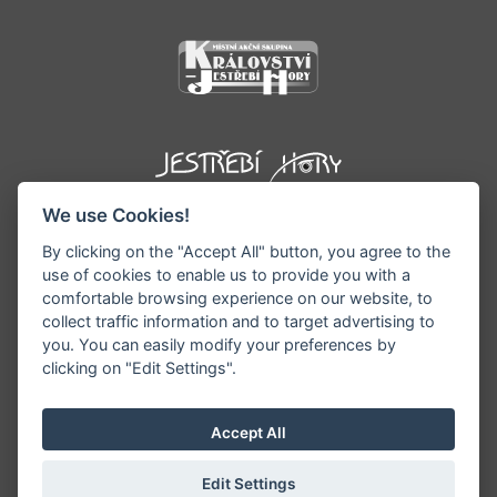
We use Cookies!
By clicking on the "Accept All" button, you agree to the
use of cookies to enable us to provide you with a
comfortable browsing experience on our website, to
collect traffic information and to target advertising to
you. You can easily modify your preferences by
©1996 - 2026 Všechna práva vyhrazena serveru
clicking on "Edit Settings".
www.podkrkonosi.info | Vyrobil:
iQsoft.cz
Redakce neodpovídá za pravdivost a objektivitu
Accept All
zveřejňovaných informací a vyhrazuje si právo
informace editovat či odmítnout uveřejnění.
Edit Settings
Sekce pro starosty/ředitele
|
Nastavení cookies