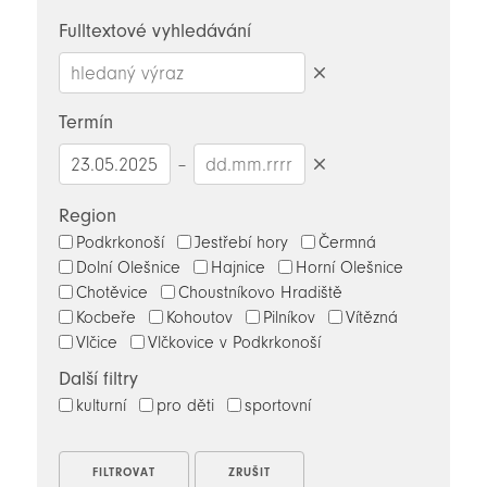
novinky
Fulltextové vyhledávání
Smazat
hledaný
Termín
výraz
–
Smazat
datumy
Region
Podkrkonoší
Jestřebí hory
Čermná
Dolní Olešnice
Hajnice
Horní Olešnice
Chotěvice
Choustníkovo Hradiště
Kocbeře
Kohoutov
Pilníkov
Vítězná
Vlčice
Vlčkovice v Podkrkonoší
Další filtry
kulturní
pro děti
sportovní