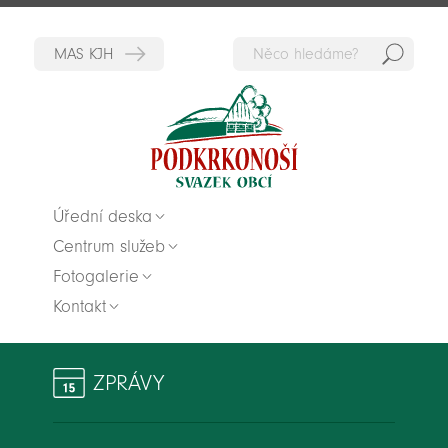
Hedat
Zpět na titulní stranu
Úřední deska
Centrum služeb
Fotogalerie
Kontakt
ZPRÁVY