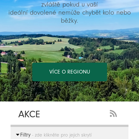
zvláště pokud u vaší
ideální dovolené nemůže chybět kolo nebo
běžky.
VÍCE O REGIONU
AKCE
RSS
Feed
Filtry
-
- zde klikněte pro jejich skrytí