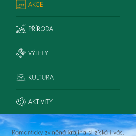
AKCE
PŘÍRODA
VÝLETY
KULTURA
AKTIVITY
Romanticky zvlněná krajina si získá i vás,