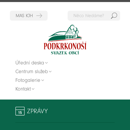
Hedat
Zpět na titulní stranu
Úřední deska
Centrum služeb
Fotogalerie
Kontakt
ZPRÁVY