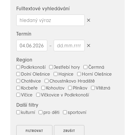
novinky
Fulltextové vyhledávání
Smazat
hledaný
Termín
výraz
–
Smazat
datumy
Region
Podkrkonoší
Jestřebí hory
Čermná
Dolní Olešnice
Hajnice
Horní Olešnice
Chotěvice
Choustníkovo Hradiště
Kocbeře
Kohoutov
Pilníkov
Vítězná
Vlčice
Vlčkovice v Podkrkonoší
Další filtry
kulturní
pro děti
sportovní