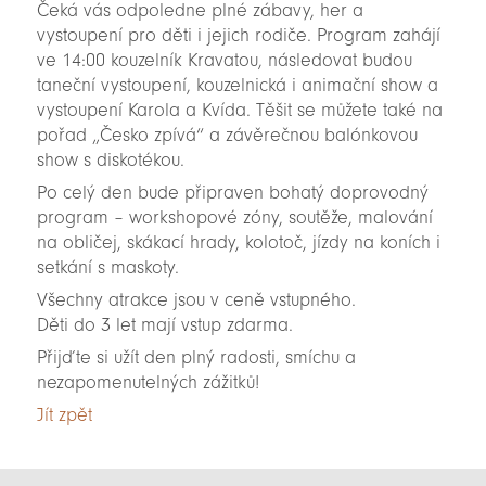
Čeká vás odpoledne plné zábavy, her a
vystoupení pro děti i jejich rodiče. Program zahájí
ve 14:00 kouzelník Kravatou, následovat budou
taneční vystoupení, kouzelnická i animační show a
vystoupení Karola a Kvída. Těšit se můžete také na
pořad „Česko zpívá“ a závěrečnou balónkovou
show s diskotékou.
Po celý den bude připraven bohatý doprovodný
program – workshopové zóny, soutěže, malování
na obličej, skákací hrady, kolotoč, jízdy na koních i
setkání s maskoty.
Všechny atrakce jsou v ceně vstupného.
Děti do 3 let mají vstup zdarma.
Přijďte si užít den plný radosti, smíchu a
nezapomenutelných zážitků!
Jít zpět