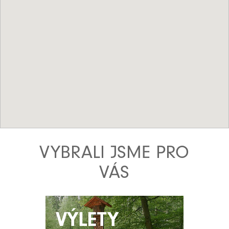
VYBRALI JSME PRO
VÁS
VÝLETY
VÝLETY