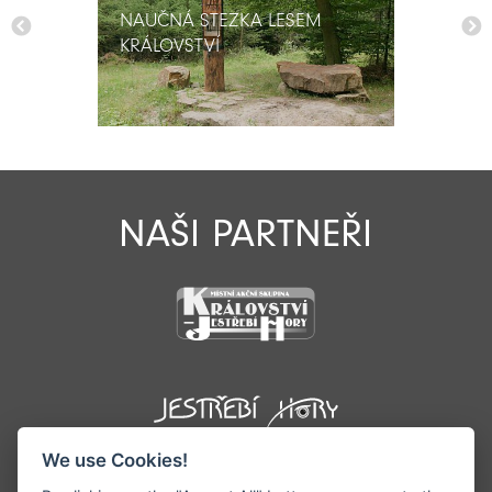
NAUČNÁ STEZKA LESEM
NAUČNÁ STEZKA LESEM
KRÁLOVSTVÍ
KRÁLOVSTVÍ
NAŠI PARTNEŘI
We use Cookies!