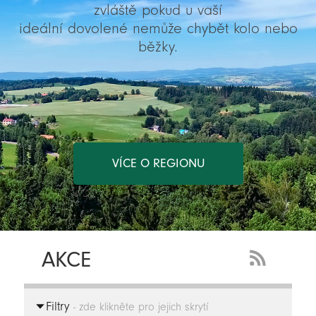
zvláště pokud u vaší
ideální dovolené nemůže chybět kolo nebo
běžky.
VÍCE O REGIONU
AKCE
RSS
Feed
Filtry
-
- zde klikněte pro jejich skrytí