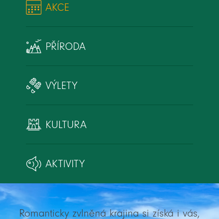
AKCE
PŘÍRODA
VÝLETY
KULTURA
AKTIVITY
Romanticky zvlněná krajina si získá i vás,