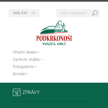
Hedat
Zpět na titulní stranu
Úřední deska
Centrum služeb
Fotogalerie
Kontakt
ZPRÁVY