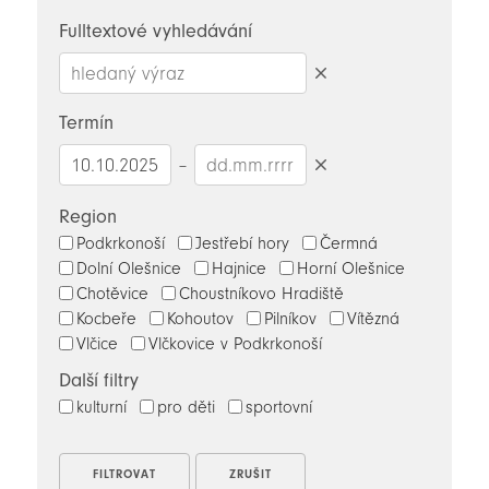
novinky
Fulltextové vyhledávání
Smazat
hledaný
Termín
výraz
–
Smazat
datumy
Region
Podkrkonoší
Jestřebí hory
Čermná
Dolní Olešnice
Hajnice
Horní Olešnice
Chotěvice
Choustníkovo Hradiště
Kocbeře
Kohoutov
Pilníkov
Vítězná
Vlčice
Vlčkovice v Podkrkonoší
Další filtry
kulturní
pro děti
sportovní