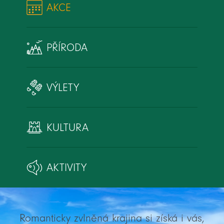
AKCE
PŘÍRODA
VÝLETY
KULTURA
AKTIVITY
Romanticky zvlněná krajina si získá i vás,