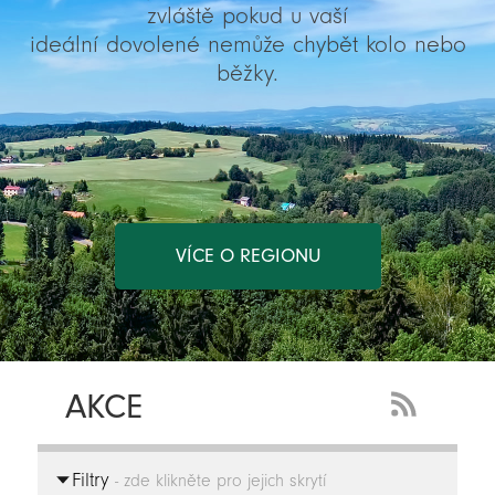
zvláště pokud u vaší
ideální dovolené nemůže chybět kolo nebo
běžky.
VÍCE O REGIONU
AKCE
RSS
Feed
Filtry
-
- zde klikněte pro jejich skrytí