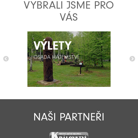
VYBRALI JSME PRO
VÁS
VÝLETY
VÝLETY
OSADA HÁJEMSTVÍ
OSADA HÁJEMSTVÍ
NAŠI PARTNEŘI