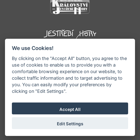
We use Cookies!
By clicking on the "Accept All" button, you agree to the
use of cookies to enable us to provide you with a
comfortable browsing experience on our website, to
collect traffic information and to target advertising to
you. You can easily modify your preferences by
©1996 - 2026 Všechna práva vyhrazena serveru
clicking on "Edit Settings".
www.podkrkonosi.info | Vyrobil:
iQsoft.cz
Redakce neodpovídá za pravdivost a objektivitu
Accept All
zveřejňovaných informací a vyhrazuje si právo
informace editovat či odmítnout uveřejnění.
Edit Settings
Sekce pro starosty/ředitele
|
Nastavení cookies