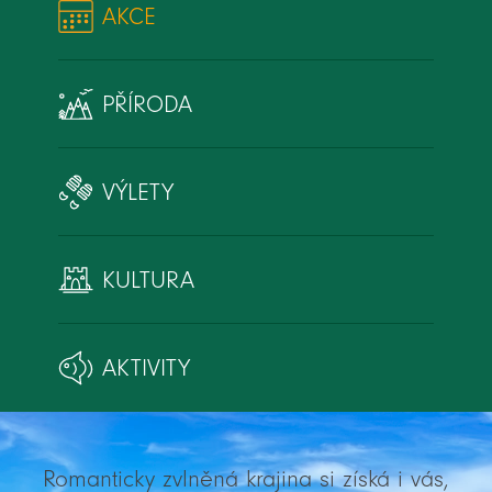
AKCE
PŘÍRODA
VÝLETY
KULTURA
AKTIVITY
Romanticky zvlněná krajina si získá i vás,