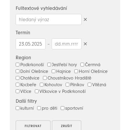
novinky
Fulltextové vyhledávání
Smazat
hledaný
Termín
výraz
–
Smazat
datumy
Region
Podkrkonoší
Jestřebí hory
Čermná
Dolní Olešnice
Hajnice
Horní Olešnice
Chotěvice
Choustníkovo Hradiště
Kocbeře
Kohoutov
Pilníkov
Vítězná
Vlčice
Vlčkovice v Podkrkonoší
Další filtry
kulturní
pro děti
sportovní