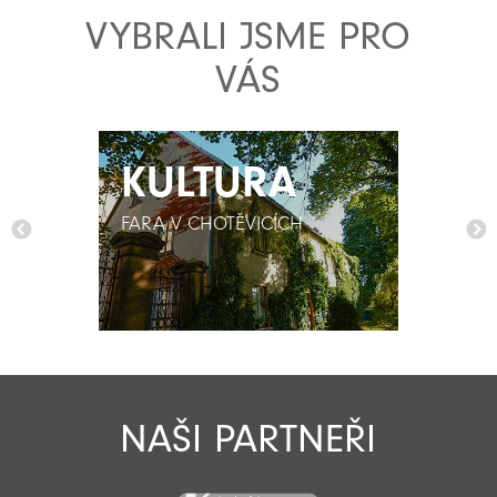
VYBRALI JSME PRO
VÁS
KULTURA
KULTURA
FARA V CHOTĚVICÍCH
FARA V CHOTĚVICÍCH
NAŠI PARTNEŘI