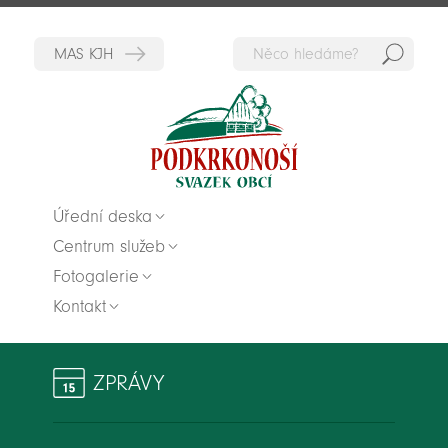
Hedat
Zpět na titulní stranu
Úřední deska
Centrum služeb
Fotogalerie
Kontakt
ZPRÁVY