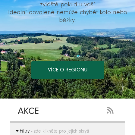
zvláště pokud u vaší
ideální dovolené nemůže chybět kolo nebo
běžky.
VÍCE O REGIONU
AKCE
RSS
Feed
Filtry
-
- zde klikněte pro jejich skrytí