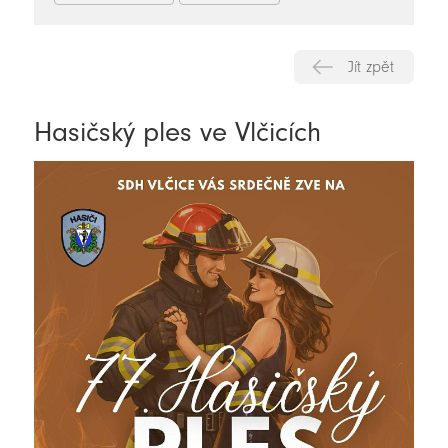
Jít zpět
Hasičský ples ve Vlčicích