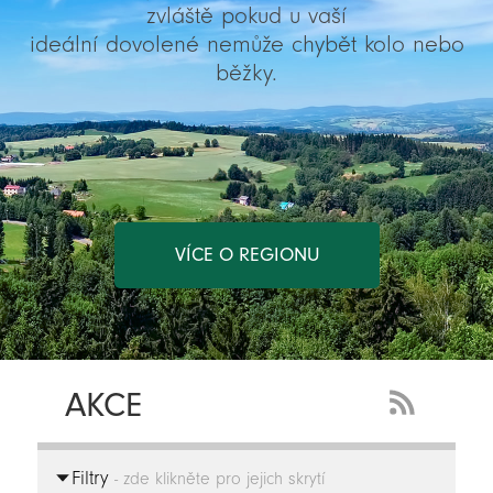
zvláště pokud u vaší
ideální dovolené nemůže chybět kolo nebo
běžky.
VÍCE O REGIONU
AKCE
RSS
Feed
Filtry
-
- zde klikněte pro jejich skrytí