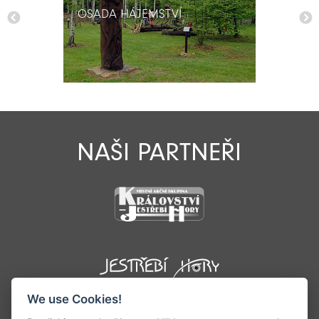
OSADA HÁJEMSTVÍ
OSADA HÁJEMSTVÍ
NAŠI PARTNEŘI
We use Cookies!