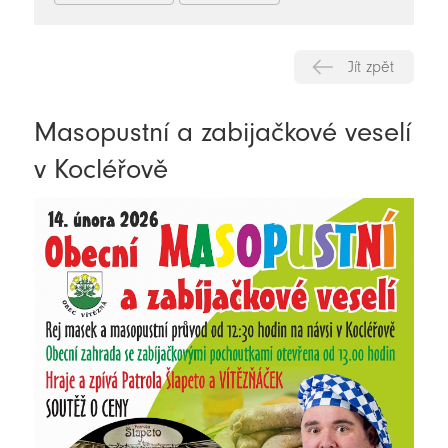
Jít zpět
Masopustní a zabijačkové veselí
v Kocléřově