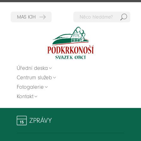
Hedat
Zpět na titulní stranu
Úřední deska
Centrum služeb
Fotogalerie
Kontakt
ZPRÁVY