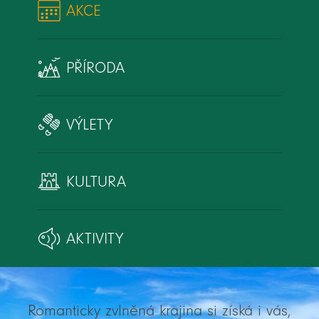
AKCE
PŘÍRODA
VÝLETY
KULTURA
AKTIVITY
Romanticky zvlněná krajina si získá i vás,