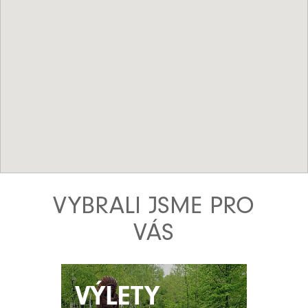
VYBRALI JSME PRO
VÁS
VÝLETY
VÝLETY