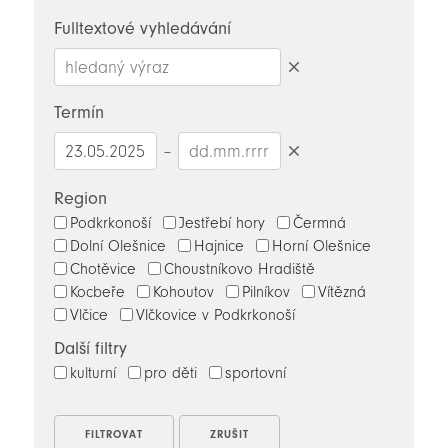
novinky
Fulltextové vyhledávání
Smazat
hledaný
Termín
výraz
–
Smazat
datumy
Region
Podkrkonoší
Jestřebí hory
Čermná
Dolní Olešnice
Hajnice
Horní Olešnice
Chotěvice
Choustníkovo Hradiště
Kocbeře
Kohoutov
Pilníkov
Vítězná
Vlčice
Vlčkovice v Podkrkonoší
Další filtry
kulturní
pro děti
sportovní