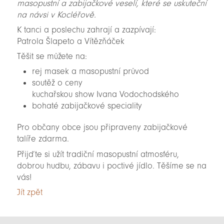
masopustní a zabijačkové veselí, které se uskuteční
na návsi v Kocléřově.
K tanci a poslechu zahrají a zazpívají:
Patrola Šlapeto a Vítězňáček
Těšit se můžete na:
rej masek a masopustní průvod
soutěž o ceny
kuchařskou show Ivana Vodochodského
bohaté zabijačkové speciality
Pro občany obce jsou připraveny zabijačkové
talíře zdarma.
Přijďte si užít tradiční masopustní atmosféru,
dobrou hudbu, zábavu i poctivé jídlo. Těšíme se na
vás!
Jít zpět