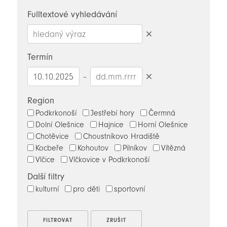
novinky
Fulltextové vyhledávání
Smazat
hledaný
Termín
výraz
–
Smazat
datumy
Region
Podkrkonoší
Jestřebí hory
Čermná
Dolní Olešnice
Hajnice
Horní Olešnice
Chotěvice
Choustníkovo Hradiště
Kocbeře
Kohoutov
Pilníkov
Vítězná
Vlčice
Vlčkovice v Podkrkonoší
Další filtry
kulturní
pro děti
sportovní