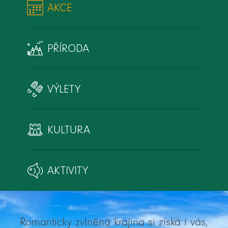
AKCE
PŘÍRODA
VÝLETY
KULTURA
AKTIVITY
Romanticky zvlněná krajina si získá i vás,