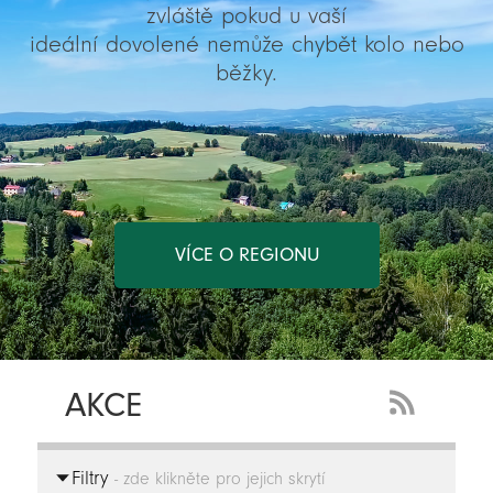
zvláště pokud u vaší
ideální dovolené nemůže chybět kolo nebo
běžky.
VÍCE O REGIONU
AKCE
RSS
Feed
Filtry
-
- zde klikněte pro jejich skrytí