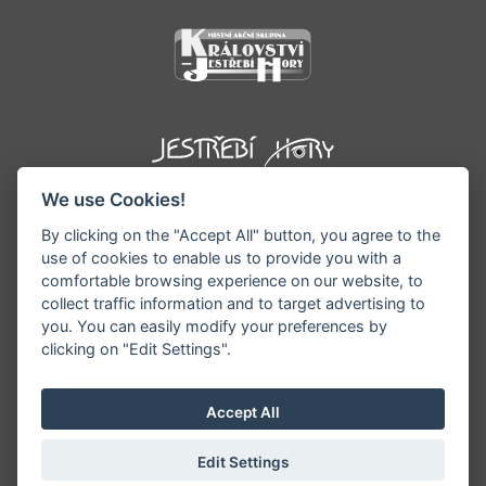
We use Cookies!
By clicking on the "Accept All" button, you agree to the
use of cookies to enable us to provide you with a
comfortable browsing experience on our website, to
collect traffic information and to target advertising to
you. You can easily modify your preferences by
©1996 - 2026 Všechna práva vyhrazena serveru
clicking on "Edit Settings".
www.podkrkonosi.info | Vyrobil:
iQsoft.cz
Redakce neodpovídá za pravdivost a objektivitu
Accept All
zveřejňovaných informací a vyhrazuje si právo
informace editovat či odmítnout uveřejnění.
Edit Settings
Sekce pro starosty/ředitele
|
Nastavení cookies