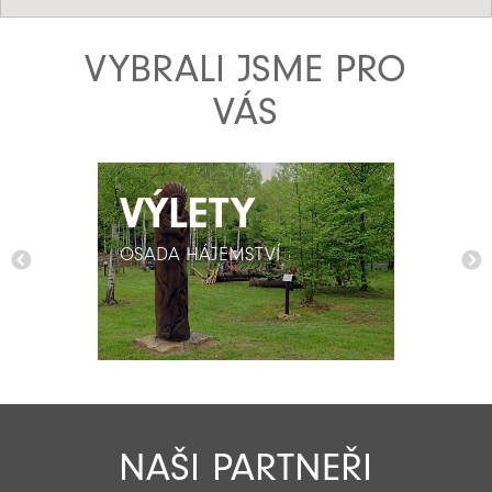
VYBRALI JSME PRO
VÁS
VÝLETY
VÝLETY
OSADA HÁJEMSTVÍ
OSADA HÁJEMSTVÍ
NAŠI PARTNEŘI