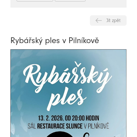
Jít zpět
Rybářský ples v Pilníkově