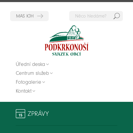
Hedat
Zpět na titulní stranu
Úřední deska
Centrum služeb
Fotogalerie
Kontakt
ZPRÁVY