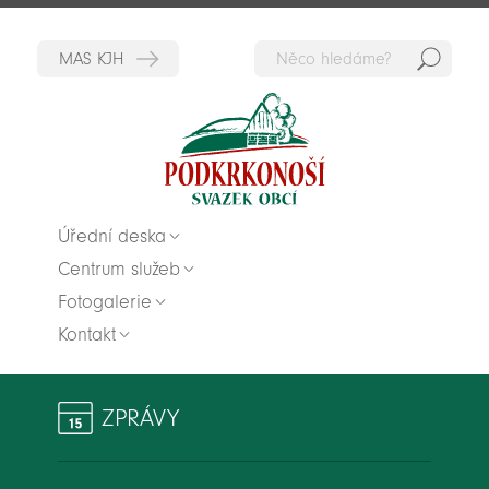
Hedat
Zpět na titulní stranu
Úřední deska
Centrum služeb
Fotogalerie
Kontakt
ZPRÁVY