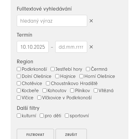
novinky
Fulltextové vyhledávání
Smazat
hledaný
Termín
výraz
–
Smazat
datumy
Region
Podkrkonoší
Jestřebí hory
Čermná
Dolní Olešnice
Hajnice
Horní Olešnice
Chotěvice
Choustníkovo Hradiště
Kocbeře
Kohoutov
Pilníkov
Vítězná
Vlčice
Vlčkovice v Podkrkonoší
Další filtry
kulturní
pro děti
sportovní