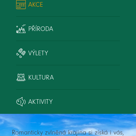
AKCE
PŘÍRODA
VÝLETY
KULTURA
AKTIVITY
Romanticky zvlněná krajina si získá i vás,