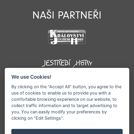
NAŠI PARTNEŘI
We use Cookies!
By clicking on the "Accept All" button, you agree to the
use of cookies to enable us to provide you with a
comfortable browsing experience on our website, to
collect traffic information and to target advertising to
you. You can easily modify your preferences by
©1996 - 2026 Všechna práva vyhrazena serveru
clicking on "Edit Settings".
www.podkrkonosi.info | Vyrobil:
iQsoft.cz
Redakce neodpovídá za pravdivost a objektivitu