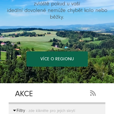
zvláště pokud u vaší
ideální dovolené nemůže chybět kolo nebo
běžky.
VÍCE O REGIONU
AKCE
RSS
Feed
Filtry
-
- zde klikněte pro jejich skrytí