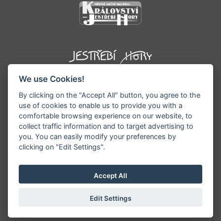
We use Cookies!
By clicking on the "Accept All" button, you agree to the
use of cookies to enable us to provide you with a
comfortable browsing experience on our website, to
collect traffic information and to target advertising to
you. You can easily modify your preferences by
©1996 - 2026 Všechna práva vyhrazena serveru
clicking on "Edit Settings".
www.podkrkonosi.info | Vyrobil:
iQsoft.cz
Redakce neodpovídá za pravdivost a objektivitu
Accept All
zveřejňovaných informací a vyhrazuje si právo
informace editovat či odmítnout uveřejnění.
Edit Settings
Sekce pro starosty/ředitele
|
Nastavení cookies