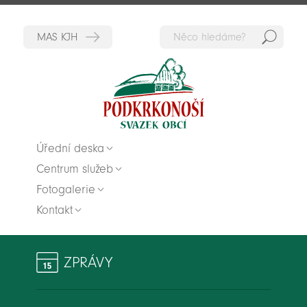
Hedat
Zpět na titulní stranu
Úřední deska
Centrum služeb
Fotogalerie
Kontakt
ZPRÁVY