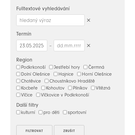
novinky
Fulltextové vyhledávání
Smazat
hledaný
Termín
výraz
–
Smazat
datumy
Region
Podkrkonoší
Jestřebí hory
Čermná
Dolní Olešnice
Hajnice
Horní Olešnice
Chotěvice
Choustníkovo Hradiště
Kocbeře
Kohoutov
Pilníkov
Vítězná
Vlčice
Vlčkovice v Podkrkonoší
Další filtry
kulturní
pro děti
sportovní