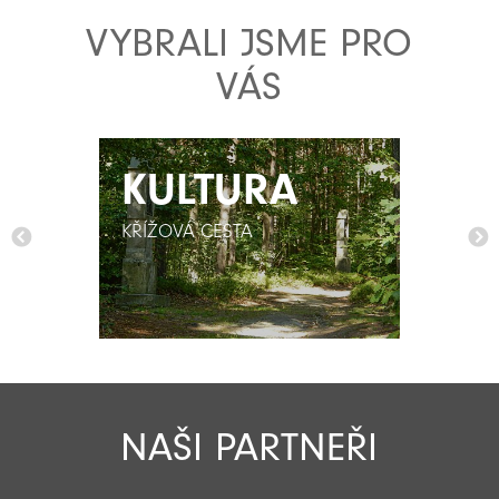
VYBRALI JSME PRO
VÁS
KULTURA
KULTURA
KŘÍŽOVÁ CESTA
KŘÍŽOVÁ CESTA
NAŠI PARTNEŘI