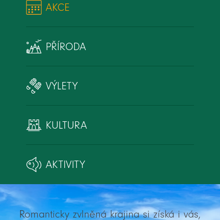
AKCE
PŘÍRODA
VÝLETY
KULTURA
AKTIVITY
Romanticky zvlněná krajina si získá i vás,