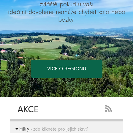
zvláště pokud u vaší
ideální dovolené nemůže chybět kolo nebo
běžky.
VÍCE O REGIONU
AKCE
RSS
Feed
Filtry
-
- zde klikněte pro jejich skrytí