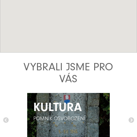
VYBRALI JSME PRO
VÁS
KULTURA
KULTURA
POMNÍK OSVOBOZENÍ
POMNÍK OSVOBOZENÍ