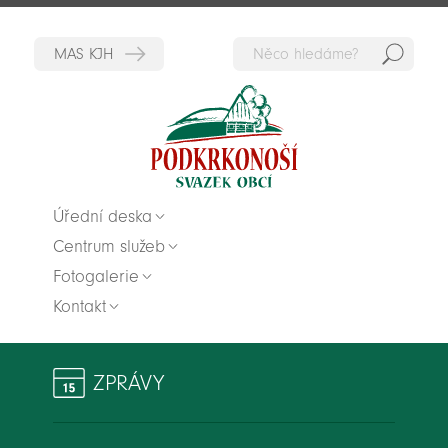
Hedat
Zpět na titulní stranu
Úřední deska
Centrum služeb
Fotogalerie
Kontakt
ZPRÁVY