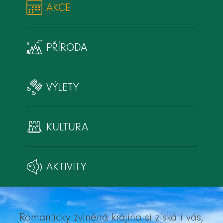
AKCE
PŘÍRODA
VÝLETY
KULTURA
AKTIVITY
Romanticky zvlněná krajina si získá i vás,