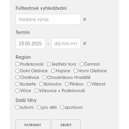
novinky
Fulltextové vyhledávání
Smazat
hledaný
Termín
výraz
–
Smazat
datumy
Region
Podkrkonoší
Jestřebí hory
Čermná
Dolní Olešnice
Hajnice
Horní Olešnice
Chotěvice
Choustníkovo Hradiště
Kocbeře
Kohoutov
Pilníkov
Vítězná
Vlčice
Vlčkovice v Podkrkonoší
Další filtry
kulturní
pro děti
sportovní