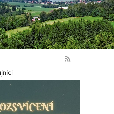
RSS
Feed
jnici
-
novinky