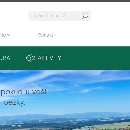
Hedat
rie
Kontakt
URA
AKTIVITY
ě pokud u vaší
 běžky.