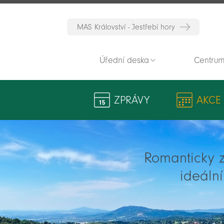
MAS Království - Jestřebí hory
Úřední deska
Centrum
ZPRÁVY
AKCE
Romanticky zv
ideáln