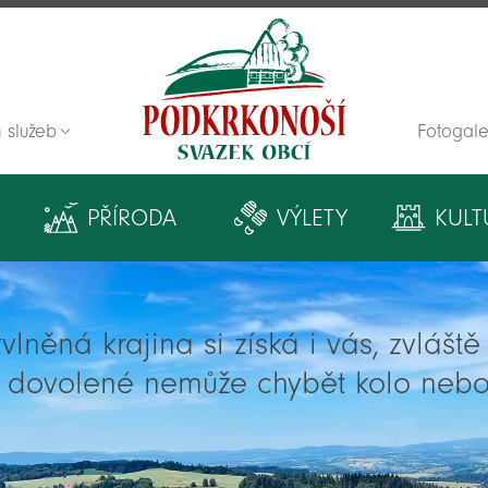
 služeb
Fotogale
Zpět na titulní stranu
PŘÍRODA
VÝLETY
KULT
lněná krajina si získá i vás, zvlášt
í dovolené nemůže chybět kolo nebo