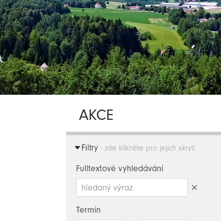
AKCE
Filtry
- zde klikněte pro jejich skrytí
Fulltextové vyhledávání
Smazat
hledaný
Termín
výraz