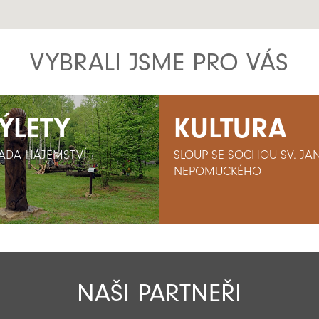
VYBRALI JSME PRO VÁS
ÝLETY
ÝLETY
KULTURA
ADA HÁJEMSTVÍ
ADA HÁJEMSTVÍ
SLOUP SE SOCHOU SV. JA
NEPOMUCKÉHO
NAŠI PARTNEŘI