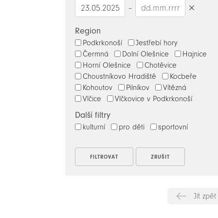
–
Smazat
datumy
Region
Podkrkonoší
Jestřebí hory
Čermná
Dolní Olešnice
Hajnice
Horní Olešnice
Chotěvice
Choustníkovo Hradiště
Kocbeře
Kohoutov
Pilníkov
Vítězná
Vlčice
Vlčkovice v Podkrkonoší
Další filtry
kulturní
pro děti
sportovní
Jít zpět