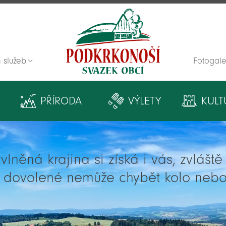
 služeb
Fotogale
Zpět na titulní stranu
PŘÍRODA
VÝLETY
KULT
lněná krajina si získá i vás, zvlášt
í dovolené nemůže chybět kolo nebo