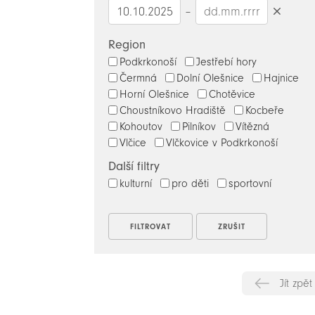
–
Smazat
datumy
Region
Podkrkonoší
Jestřebí hory
Čermná
Dolní Olešnice
Hajnice
Horní Olešnice
Chotěvice
Choustníkovo Hradiště
Kocbeře
Kohoutov
Pilníkov
Vítězná
Vlčice
Vlčkovice v Podkrkonoší
Další filtry
kulturní
pro děti
sportovní
Jít zpět