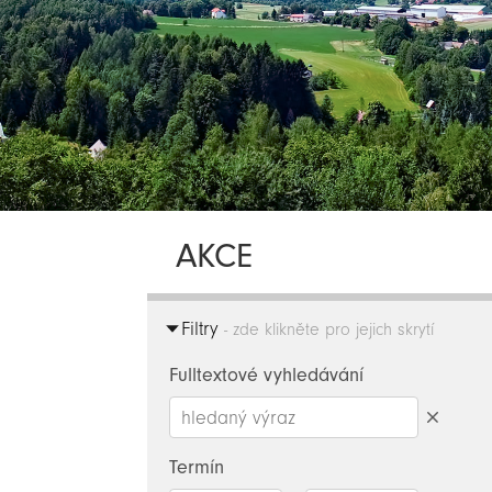
AKCE
Filtry
- zde klikněte pro jejich skrytí
Fulltextové vyhledávání
Smazat
hledaný
Termín
výraz