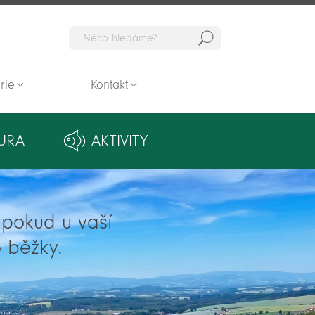
Hedat
rie
Kontakt
URA
AKTIVITY
ě pokud u vaší
 běžky.