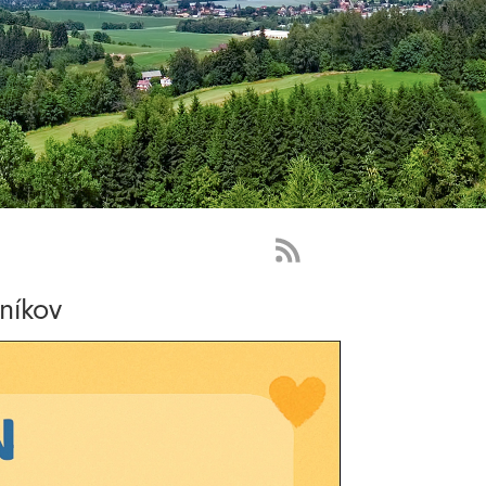
RSS
Feed
lníkov
-
novinky