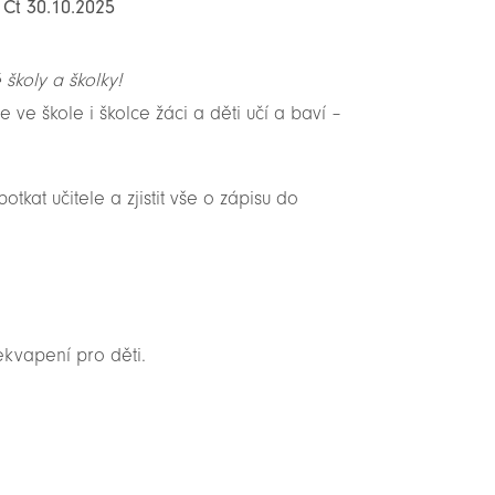
 Čt 30.10.2025
školy a školky!
 ve škole i školce žáci a děti učí a baví –
otkat učitele a zjistit vše o zápisu do
ekvapení pro děti.