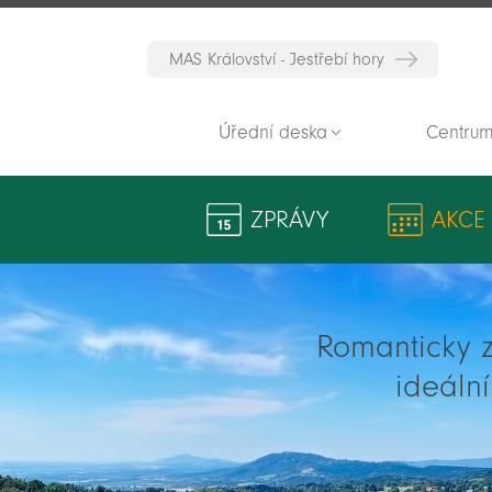
MAS Království - Jestřebí hory
Úřední deska
Centrum
ZPRÁVY
AKCE
Romanticky zv
ideáln