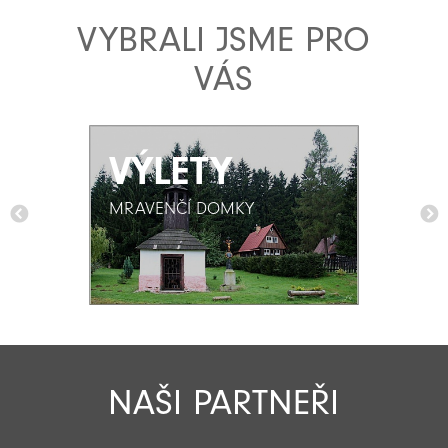
VYBRALI JSME PRO
VÁS
VÝLETY
VÝLETY
MRAVENČÍ DOMKY
MRAVENČÍ DOMKY
NAŠI PARTNEŘI