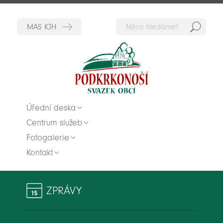
Hedat
Zpět na titulní stranu
Úřední deska
Centrum služeb
Fotogalerie
Kontakt
ZPRÁVY