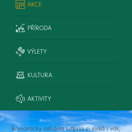
AKCE
PŘÍRODA
VÝLETY
KULTURA
AKTIVITY
Romanticky zvlněná krajina si získá i vás,