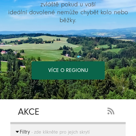
zvláště pokud u vaší
ideální dovolené nemůže chybět kolo nebo
běžky.
VÍCE O REGIONU
AKCE
RSS
Feed
Filtry
-
- zde klikněte pro jejich skrytí