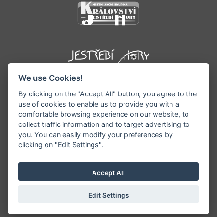
We use Cookies!
By clicking on the "Accept All" button, you agree to the
use of cookies to enable us to provide you with a
comfortable browsing experience on our website, to
collect traffic information and to target advertising to
you. You can easily modify your preferences by
©1996 - 2026 Všechna práva vyhrazena serveru
clicking on "Edit Settings".
www.podkrkonosi.info | Vyrobil:
iQsoft.cz
Redakce neodpovídá za pravdivost a objektivitu
Accept All
zveřejňovaných informací a vyhrazuje si právo
informace editovat či odmítnout uveřejnění.
Edit Settings
Sekce pro starosty/ředitele
|
Nastavení cookies