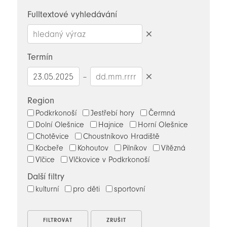
novinky
Fulltextové vyhledávání
Smazat
hledaný
Termín
výraz
–
Smazat
datumy
Region
Podkrkonoší
Jestřebí hory
Čermná
Dolní Olešnice
Hajnice
Horní Olešnice
Chotěvice
Choustníkovo Hradiště
Kocbeře
Kohoutov
Pilníkov
Vítězná
Vlčice
Vlčkovice v Podkrkonoší
Další filtry
kulturní
pro děti
sportovní