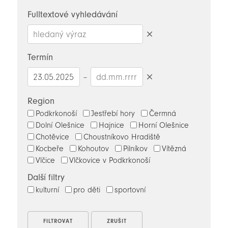
novinky
Fulltextové vyhledávání
Smazat
hledaný
Termín
výraz
–
Smazat
datumy
Region
Podkrkonoší
Jestřebí hory
Čermná
Dolní Olešnice
Hajnice
Horní Olešnice
Chotěvice
Choustníkovo Hradiště
Kocbeře
Kohoutov
Pilníkov
Vítězná
Vlčice
Vlčkovice v Podkrkonoší
Další filtry
kulturní
pro děti
sportovní