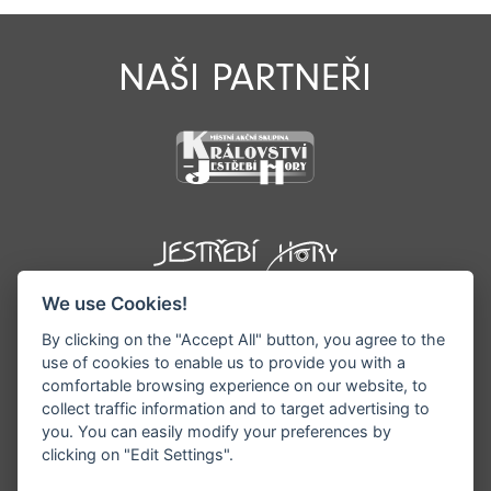
NAŠI PARTNEŘI
We use Cookies!
By clicking on the "Accept All" button, you agree to the
use of cookies to enable us to provide you with a
comfortable browsing experience on our website, to
collect traffic information and to target advertising to
you. You can easily modify your preferences by
©1996 - 2026 Všechna práva vyhrazena serveru
clicking on "Edit Settings".
www.podkrkonosi.info | Vyrobil:
iQsoft.cz