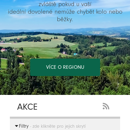
zvláště pokud u vaší
ideální dovolené nemůže chybět kolo nebo
běžky.
VÍCE O REGIONU
AKCE
RSS
Feed
Filtry
-
- zde klikněte pro jejich skrytí