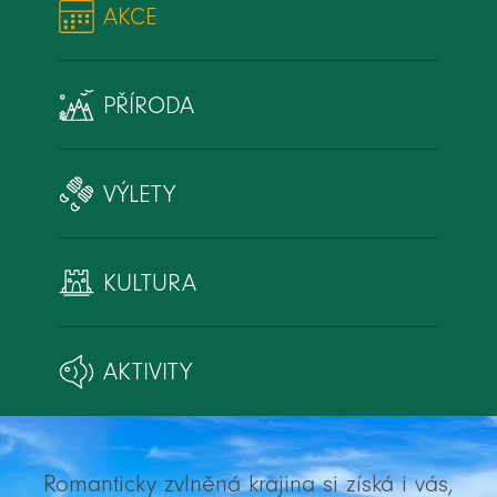
AKCE
PŘÍRODA
VÝLETY
KULTURA
AKTIVITY
Romanticky zvlněná krajina si získá i vás,