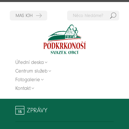
Hedat
Zpět na titulní stranu
Úřední deska
Centrum služeb
Fotogalerie
Kontakt
ZPRÁVY