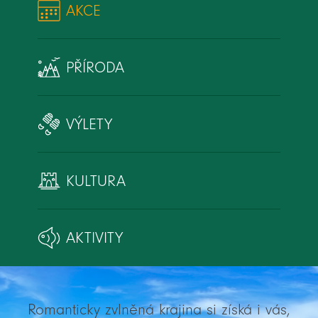
AKCE
PŘÍRODA
VÝLETY
KULTURA
AKTIVITY
Romanticky zvlněná krajina si získá i vás,