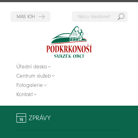
Hedat
Zpět na titulní stranu
Úřední deska
Centrum služeb
Fotogalerie
Kontakt
ZPRÁVY