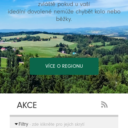
zvláště pokud u vaší
ideální dovolené nemůže chybět kolo nebo
běžky.
VÍCE O REGIONU
AKCE
RSS
Feed
Filtry
-
- zde klikněte pro jejich skrytí