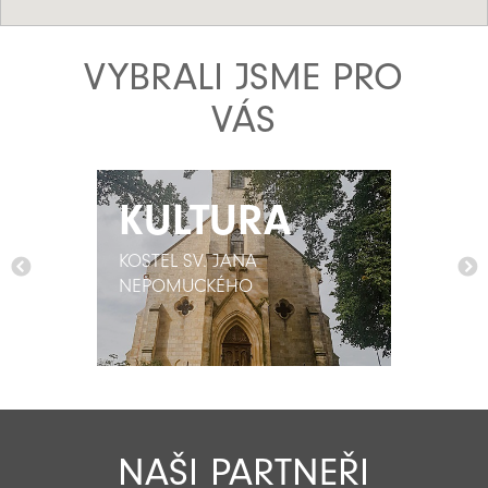
VYBRALI JSME PRO
VÁS
KULTURA
KULTURA
KOSTEL SV. JANA
KOSTEL SV. JANA
NEPOMUCKÉHO
NEPOMUCKÉHO
NAŠI PARTNEŘI