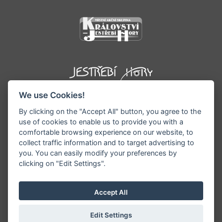
We use Cookies!
By clicking on the "Accept All" button, you agree to the
use of cookies to enable us to provide you with a
comfortable browsing experience on our website, to
collect traffic information and to target advertising to
you. You can easily modify your preferences by
©1996 - 2026 Všechna práva vyhrazena serveru
clicking on "Edit Settings".
www.podkrkonosi.info | Vyrobil:
iQsoft.cz
Redakce neodpovídá za pravdivost a objektivitu
Accept All
zveřejňovaných informací a vyhrazuje si právo
informace editovat či odmítnout uveřejnění.
Edit Settings
Sekce pro starosty/ředitele
|
Nastavení cookies