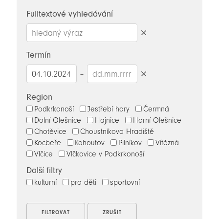
novinky
Fulltextové vyhledávání
Smazat
hledaný
Termín
výraz
–
Smazat
datumy
Region
Podkrkonoší
Jestřebí hory
Čermná
Dolní Olešnice
Hajnice
Horní Olešnice
Chotěvice
Choustníkovo Hradiště
Kocbeře
Kohoutov
Pilníkov
Vítězná
Vlčice
Vlčkovice v Podkrkonoší
Další filtry
kulturní
pro děti
sportovní