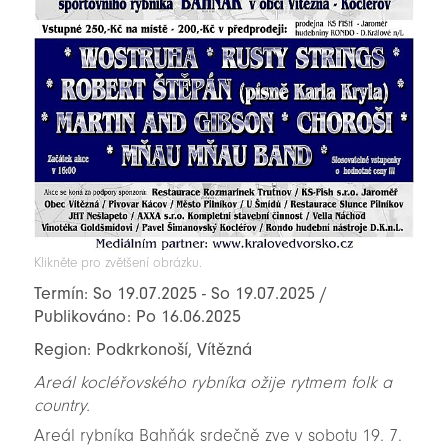
Klikněte pro zvětšení obrázku.
Termín: So 19.07.2025 - So 19.07.2025 /
Publikováno: Po 16.06.2025
Region: Podkrkonoší, Vítězná
Areál kocléřovského rybníka ožije rytmem folk a
country.
Areál rybníka Bahňák srdečně zve v sobotu 19. 7.