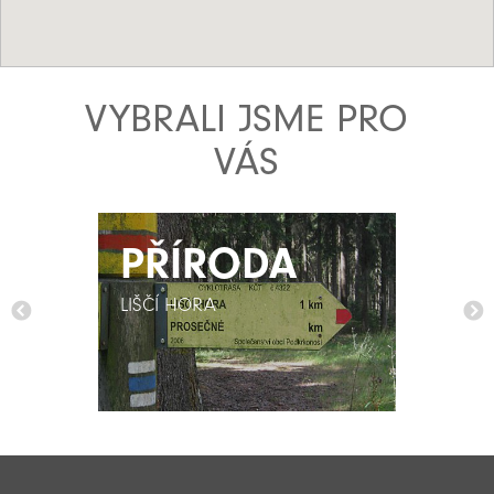
VYBRALI JSME PRO
VÁS
PŘÍRODA
PŘÍRODA
LIŠČÍ HORA
LIŠČÍ HORA