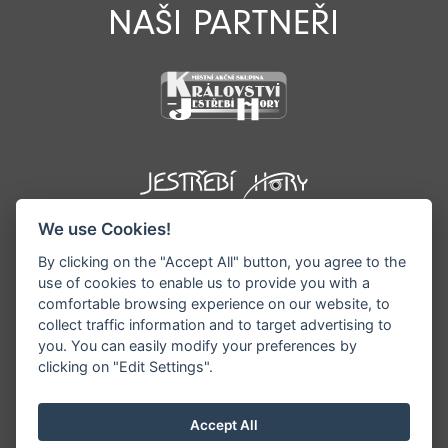
NAŠI PARTNEŘI
We use Cookies!
By clicking on the "Accept All" button, you agree to the
use of cookies to enable us to provide you with a
comfortable browsing experience on our website, to
collect traffic information and to target advertising to
you. You can easily modify your preferences by
©1996 - 2026 Všechna práva vyhrazena serveru
clicking on "Edit Settings".
www.podkrkonosi.info | Vyrobil:
iQsoft.cz
Redakce neodpovídá za pravdivost a objektivitu
Accept All
zveřejňovaných informací a vyhrazuje si právo