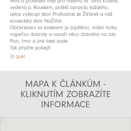
Milá a přátelská mše pro našeho sv. Jana Křtitele,
vedená p. Rouskem, potěší opravdu každého.
Letos vystoupí sbor ProRadost ze Žďárek a náš
sousedský sbor NaŽďár.
Občerstvení za kostelem je zajištěno, místní holky
napečou dobroty a navaří něco dobrého na zub.
Pivo, limo a jiné také bude.
Tak přijďte pobejt!
Jít zpět
MAPA K ČLÁNKŮM -
KLIKNUTÍM ZOBRAZÍTE
INFORMACE