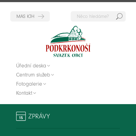
Hedat
Zpět na titulní stranu
Úřední deska
Centrum služeb
Fotogalerie
Kontakt
ZPRÁVY