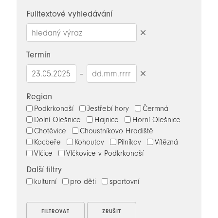
novinky
Fulltextové vyhledávání
Smazat
hledaný
Termín
výraz
–
Smazat
datumy
Region
Podkrkonoší
Jestřebí hory
Čermná
Dolní Olešnice
Hajnice
Horní Olešnice
Chotěvice
Choustníkovo Hradiště
Kocbeře
Kohoutov
Pilníkov
Vítězná
Vlčice
Vlčkovice v Podkrkonoší
Další filtry
kulturní
pro děti
sportovní