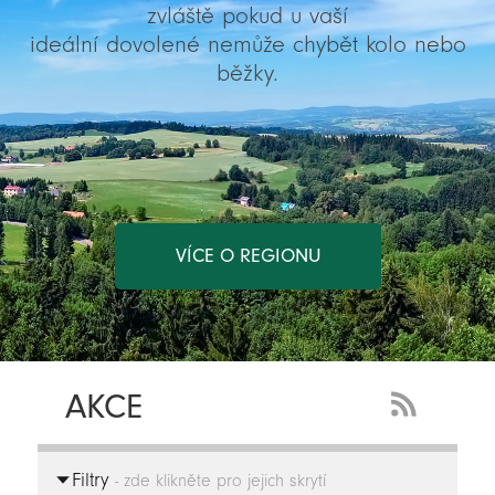
zvláště pokud u vaší
ideální dovolené nemůže chybět kolo nebo
běžky.
VÍCE O REGIONU
AKCE
RSS
Feed
Filtry
-
- zde klikněte pro jejich skrytí