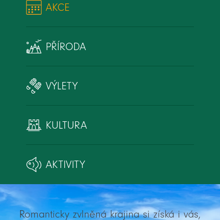
AKCE
PŘÍRODA
VÝLETY
KULTURA
AKTIVITY
Romanticky zvlněná krajina si získá i vás,