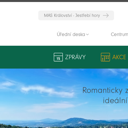
MAS Království - Jestřebí hory
Úřední deska
Centrum
ZPRÁVY
AKCE
Romanticky zv
ideáln