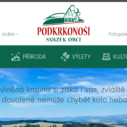
 služeb
Fotogale
Zpět na titulní stranu
PŘÍRODA
VÝLETY
KULT
lněná krajina si získá i vás, zvlášt
í dovolené nemůže chybět kolo nebo