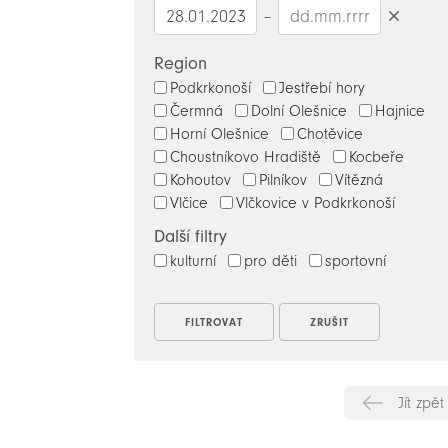
–
Smazat
datumy
Region
Podkrkonoší
Jestřebí hory
Čermná
Dolní Olešnice
Hajnice
Horní Olešnice
Chotěvice
Choustníkovo Hradiště
Kocbeře
Kohoutov
Pilníkov
Vítězná
Vlčice
Vlčkovice v Podkrkonoší
Další filtry
kulturní
pro děti
sportovní
Jít zpět