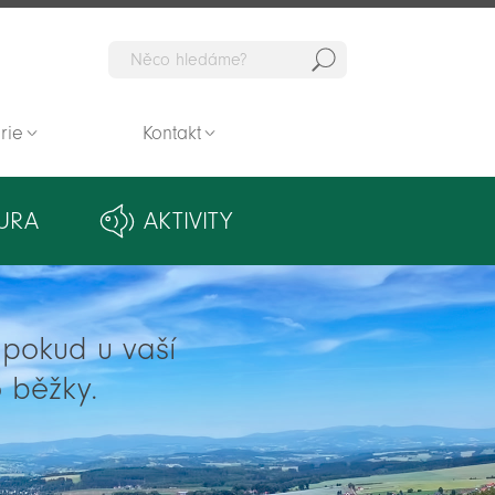
Hedat
rie
Kontakt
URA
AKTIVITY
ě pokud u vaší
 běžky.