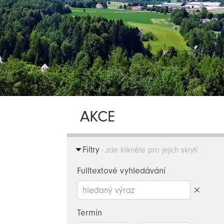
AKCE
Filtry
- zde klikněte pro jejich skrytí
Fulltextové vyhledávání
Smazat
hledaný
Termín
výraz