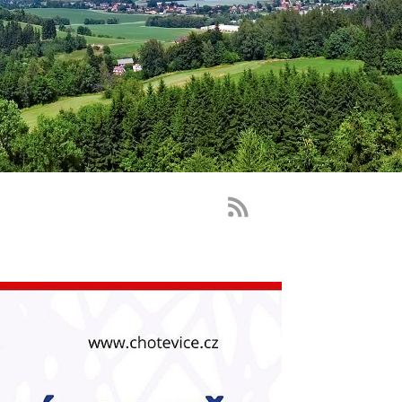
RSS
Feed
-
novinky