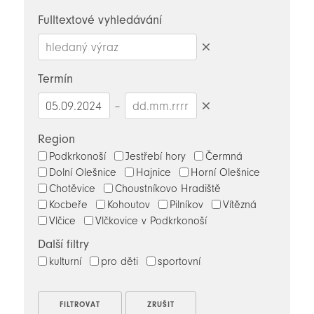
novinky
Fulltextové vyhledávání
Smazat
hledaný
Termín
výraz
–
Smazat
datumy
Region
Podkrkonoší
Jestřebí hory
Čermná
Dolní Olešnice
Hajnice
Horní Olešnice
Chotěvice
Choustníkovo Hradiště
Kocbeře
Kohoutov
Pilníkov
Vítězná
Vlčice
Vlčkovice v Podkrkonoší
Další filtry
kulturní
pro děti
sportovní