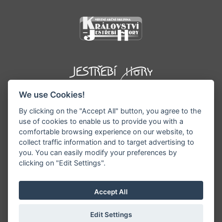
We use Cookies!
By clicking on the "Accept All" button, you agree to the
use of cookies to enable us to provide you with a
comfortable browsing experience on our website, to
collect traffic information and to target advertising to
you. You can easily modify your preferences by
©1996 - 2026 Všechna práva vyhrazena serveru
clicking on "Edit Settings".
www.podkrkonosi.info | Vyrobil:
iQsoft.cz
Redakce neodpovídá za pravdivost a objektivitu
Accept All
zveřejňovaných informací a vyhrazuje si právo
informace editovat či odmítnout uveřejnění.
Edit Settings
Sekce pro starosty/ředitele
|
Nastavení cookies