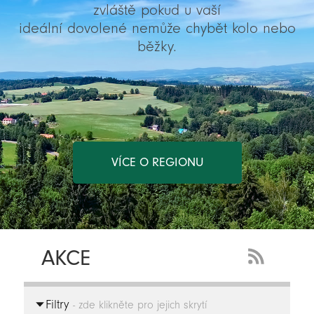
zvláště pokud u vaší
ideální dovolené nemůže chybět kolo nebo
běžky.
VÍCE O REGIONU
AKCE
RSS
Feed
Filtry
-
- zde klikněte pro jejich skrytí