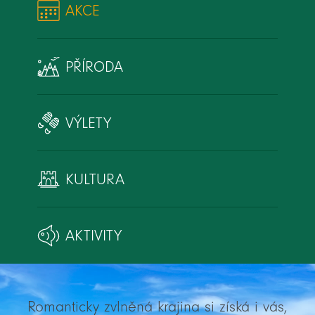
AKCE
PŘÍRODA
VÝLETY
KULTURA
AKTIVITY
Romanticky zvlněná krajina si získá i vás,