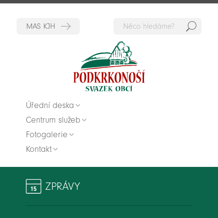
Hedat
Zpět na titulní stranu
Úřední deska
Centrum služeb
Fotogalerie
Kontakt
ZPRÁVY