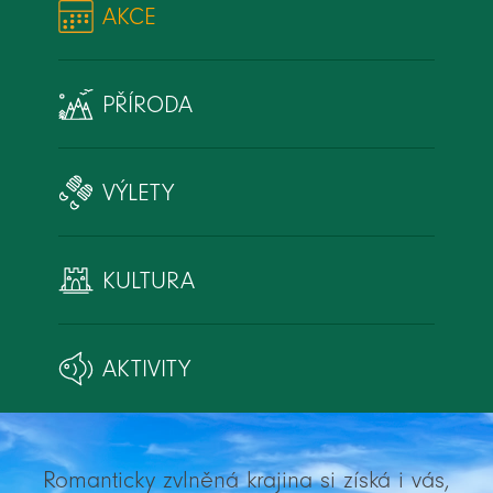
AKCE
PŘÍRODA
VÝLETY
KULTURA
AKTIVITY
Romanticky zvlněná krajina si získá i vás,