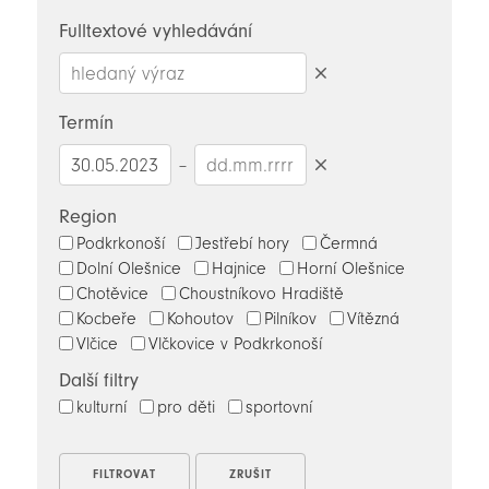
novinky
Fulltextové vyhledávání
Smazat
hledaný
Termín
výraz
–
Smazat
datumy
Region
Podkrkonoší
Jestřebí hory
Čermná
Dolní Olešnice
Hajnice
Horní Olešnice
Chotěvice
Choustníkovo Hradiště
Kocbeře
Kohoutov
Pilníkov
Vítězná
Vlčice
Vlčkovice v Podkrkonoší
Další filtry
kulturní
pro děti
sportovní