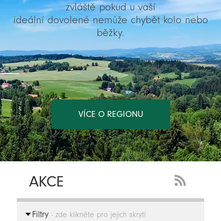
zvláště pokud u vaší
ideální dovolené nemůže chybět kolo nebo
běžky.
VÍCE O REGIONU
AKCE
RSS
Feed
Filtry
-
- zde klikněte pro jejich skrytí