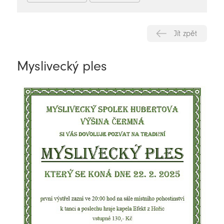
Jít zpět
Myslivecký ples