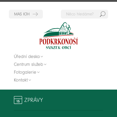
Hedat
Zpět na titulní stranu
Úřední deska
Centrum služeb
Fotogalerie
Kontakt
ZPRÁVY