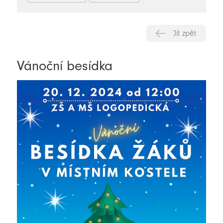
Jít zpět
Vánoční besídka