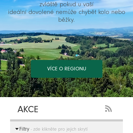
zvláště pokud u vaší
ideální dovolené nemůže chybět kolo nebo
běžky.
VÍCE O REGIONU
AKCE
RSS
Feed
Filtry
-
- zde klikněte pro jejich skrytí