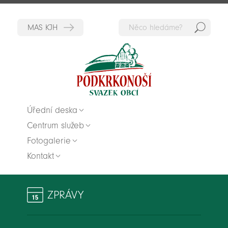
Hedat
Zpět na titulní stranu
Úřední deska
Centrum služeb
Fotogalerie
Kontakt
ZPRÁVY