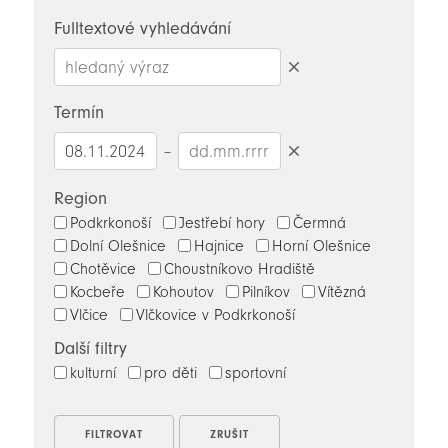
novinky
Fulltextové vyhledávání
Smazat
hledaný
Termín
výraz
–
Smazat
datumy
Region
Podkrkonoší
Jestřebí hory
Čermná
Dolní Olešnice
Hajnice
Horní Olešnice
Chotěvice
Choustníkovo Hradiště
Kocbeře
Kohoutov
Pilníkov
Vítězná
Vlčice
Vlčkovice v Podkrkonoší
Další filtry
kulturní
pro děti
sportovní