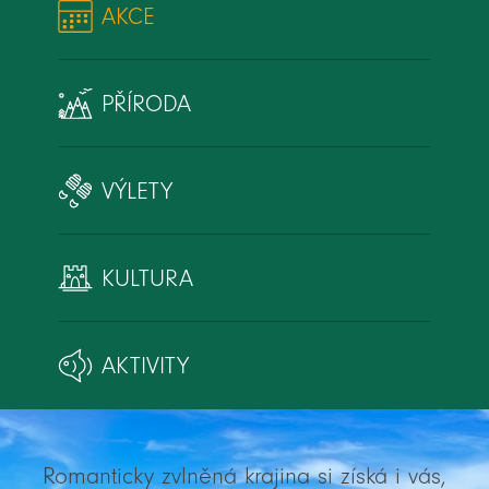
AKCE
PŘÍRODA
VÝLETY
KULTURA
AKTIVITY
Romanticky zvlněná krajina si získá i vás,