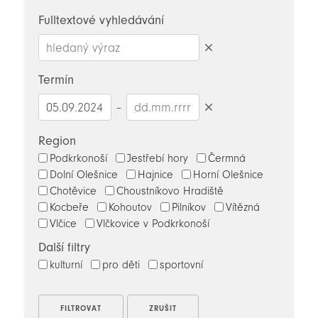
novinky
Fulltextové vyhledávání
Smazat
hledaný
Termín
výraz
–
Smazat
datumy
Region
Podkrkonoší
Jestřebí hory
Čermná
Dolní Olešnice
Hajnice
Horní Olešnice
Chotěvice
Choustníkovo Hradiště
Kocbeře
Kohoutov
Pilníkov
Vítězná
Vlčice
Vlčkovice v Podkrkonoší
Další filtry
kulturní
pro děti
sportovní