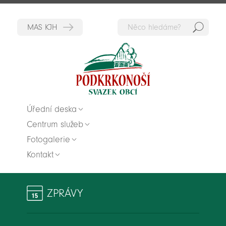
Hedat
Zpět na titulní stranu
Úřední deska
Centrum služeb
Fotogalerie
Kontakt
ZPRÁVY