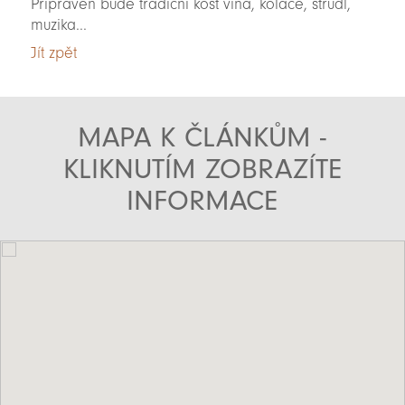
Připraven bude tradiční košt vína, koláče, štrůdl,
muzika...
Jít zpět
MAPA K ČLÁNKŮM -
KLIKNUTÍM ZOBRAZÍTE
INFORMACE