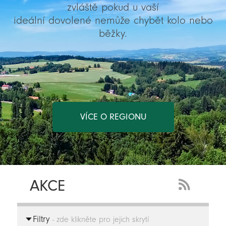
zvláště pokud u vaší
ideální dovolené nemůže chybět kolo nebo
běžky.
VÍCE O REGIONU
AKCE
RSS
Feed
Filtry
-
- zde klikněte pro jejich skrytí