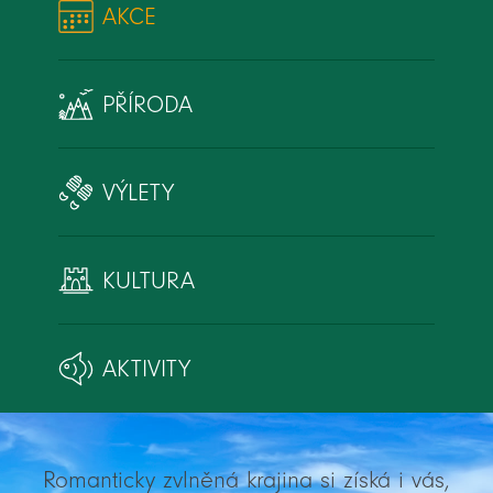
AKCE
PŘÍRODA
VÝLETY
KULTURA
AKTIVITY
Romanticky zvlněná krajina si získá i vás,