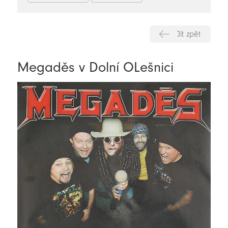
Jít zpět
Megaděs v Dolní OLešnici