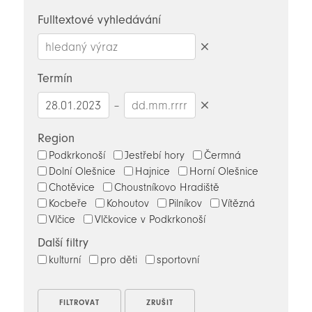
novinky
Fulltextové vyhledávání
Smazat
hledaný
Termín
výraz
–
Smazat
datumy
Region
Podkrkonoší
Jestřebí hory
Čermná
Dolní Olešnice
Hajnice
Horní Olešnice
Chotěvice
Choustníkovo Hradiště
Kocbeře
Kohoutov
Pilníkov
Vítězná
Vlčice
Vlčkovice v Podkrkonoší
Další filtry
kulturní
pro děti
sportovní