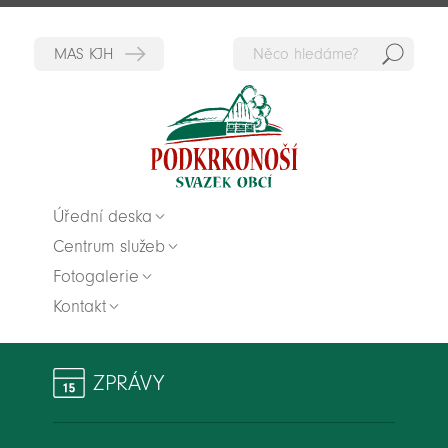
Hedat
Zpět na titulní stranu
Úřední deska
Centrum služeb
Fotogalerie
Kontakt
ZPRÁVY