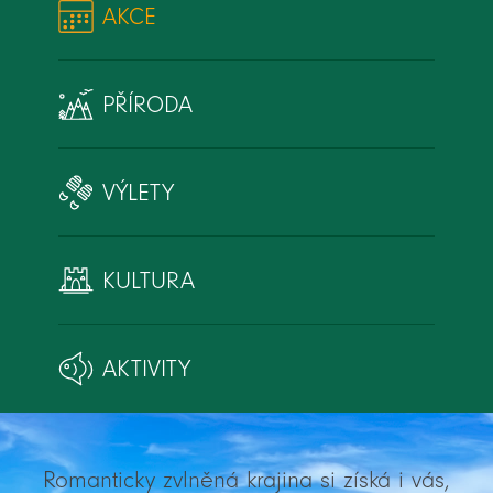
AKCE
PŘÍRODA
VÝLETY
KULTURA
AKTIVITY
Romanticky zvlněná krajina si získá i vás,