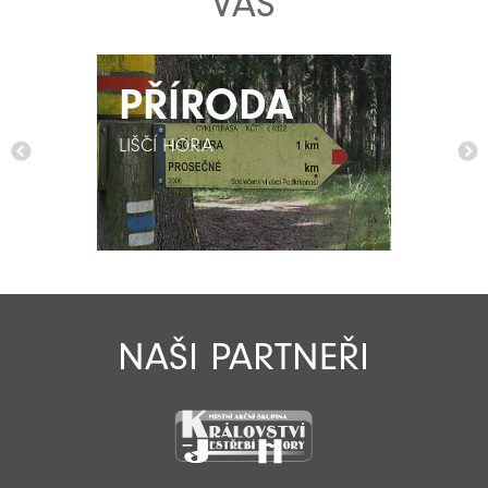
VÁS
PŘÍRODA
PŘÍRODA
LIŠČÍ HORA
LIŠČÍ HORA
NAŠI PARTNEŘI