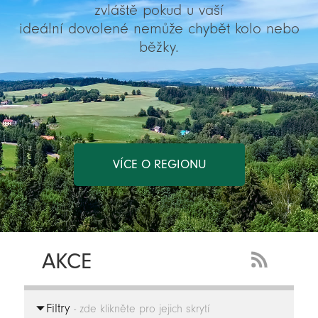
zvláště pokud u vaší
ideální dovolené nemůže chybět kolo nebo
běžky.
VÍCE O REGIONU
AKCE
RSS
Feed
Filtry
-
- zde klikněte pro jejich skrytí