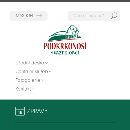
Hedat
Zpět na titulní stranu
Úřední deska
Centrum služeb
Fotogalerie
Kontakt
ZPRÁVY