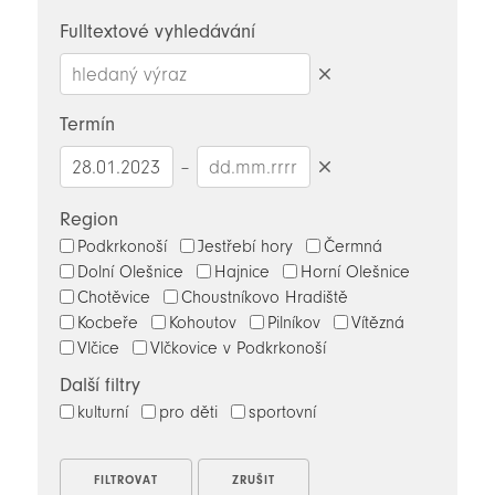
novinky
Fulltextové vyhledávání
Smazat
hledaný
Termín
výraz
–
Smazat
datumy
Region
Podkrkonoší
Jestřebí hory
Čermná
Dolní Olešnice
Hajnice
Horní Olešnice
Chotěvice
Choustníkovo Hradiště
Kocbeře
Kohoutov
Pilníkov
Vítězná
Vlčice
Vlčkovice v Podkrkonoší
Další filtry
kulturní
pro děti
sportovní