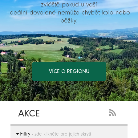
zvláště pokud u vaší
ideální dovolené nemůže chybět kolo nebo
běžky.
VÍCE O REGIONU
AKCE
RSS
Feed
Filtry
-
- zde klikněte pro jejich skrytí