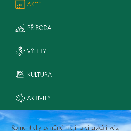
AKCE
PŘÍRODA
VÝLETY
KULTURA
AKTIVITY
Romanticky zvlněná krajina si získá i vás,