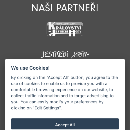
NAŠI PARTNEŘI
We use Cookies!
By clicking on the "Accept All" button, you agree to the
use of cookies to enable us to provide you with a
comfortable browsing experience on our website, to
collect traffic information and to target advertising to
you. You can easily modify your preferences by
©1996 - 2026 Všechna práva vyhrazena serveru
clicking on "Edit Settings".
www.podkrkonosi.info | Vyrobil:
iQsoft.cz
Redakce neodpovídá za pravdivost a objektivitu
Accept All
zveřejňovaných informací a vyhrazuje si právo