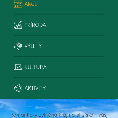
AKCE
PŘÍRODA
VÝLETY
KULTURA
AKTIVITY
Romanticky zvlněná krajina si získá i vás,