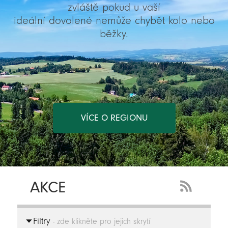
zvláště pokud u vaší
ideální dovolené nemůže chybět kolo nebo
běžky.
VÍCE O REGIONU
AKCE
RSS
Feed
Filtry
-
- zde klikněte pro jejich skrytí