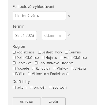
novinky
Fulltextové vyhledávání
Smazat
hledaný
Termín
výraz
–
Smazat
datumy
Region
Podkrkonoší
Jestřebí hory
Čermná
Dolní Olešnice
Hajnice
Horní Olešnice
Chotěvice
Choustníkovo Hradiště
Kocbeře
Kohoutov
Pilníkov
Vítězná
Vlčice
Vlčkovice v Podkrkonoší
Další filtry
kulturní
pro děti
sportovní