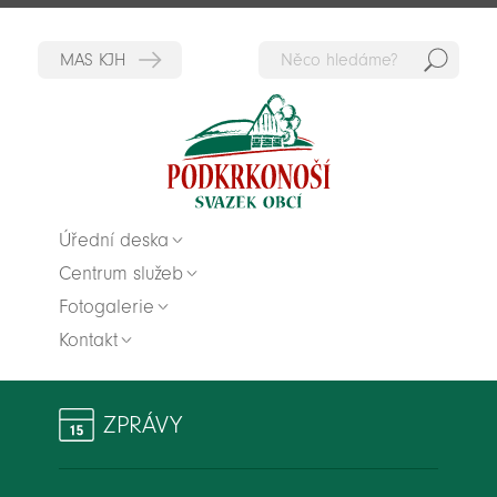
Hedat
Zpět na titulní stranu
Úřední deska
Centrum služeb
Fotogalerie
Kontakt
ZPRÁVY