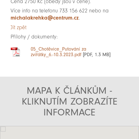
Cena 2750 Kč (obědy jsou v ceně).
Více info na telefonu 733 156 622 nebo na
michalakrehka@centrum.cz
.
Jít zpět
Přílohy / dokumenty:
05_Chotěvice_Putování za
zvířátky_6.-10.3.2023.pdf
[PDF, 1.3 MB]
MAPA K ČLÁNKŮM -
KLIKNUTÍM ZOBRAZÍTE
INFORMACE