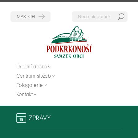
Hedat
Zpět na titulní stranu
Úřední deska
Centrum služeb
Fotogalerie
Kontakt
ZPRÁVY