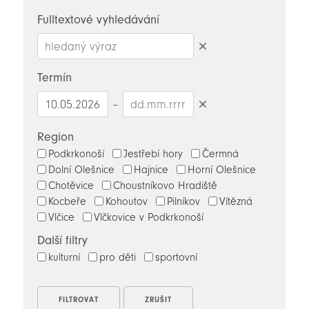
novinky
Fulltextové vyhledávání
Smazat
hledaný
Termín
výraz
–
Smazat
datumy
Region
Podkrkonoší
Jestřebí hory
Čermná
Dolní Olešnice
Hajnice
Horní Olešnice
Chotěvice
Choustníkovo Hradiště
Kocbeře
Kohoutov
Pilníkov
Vítězná
Vlčice
Vlčkovice v Podkrkonoší
Další filtry
kulturní
pro děti
sportovní