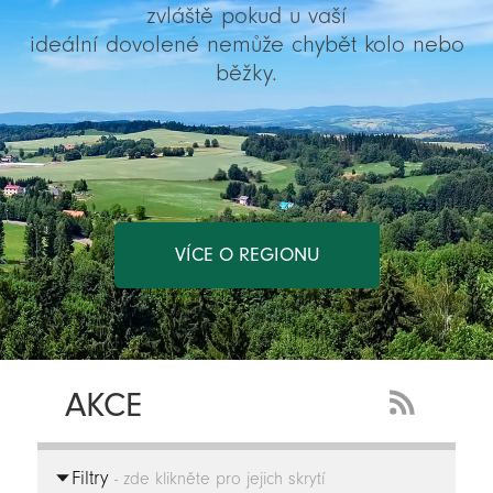
zvláště pokud u vaší
ideální dovolené nemůže chybět kolo nebo
běžky.
VÍCE O REGIONU
AKCE
RSS
Feed
Filtry
-
- zde klikněte pro jejich skrytí