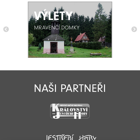
VÝLETY
VÝLETY
MRAVENČÍ DOMKY
MRAVENČÍ DOMKY
NAŠI PARTNEŘI