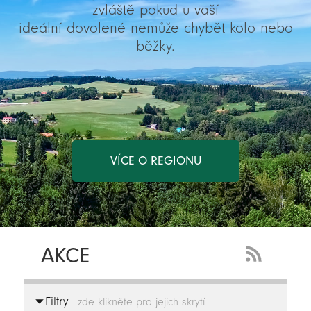
zvláště pokud u vaší
ideální dovolené nemůže chybět kolo nebo
běžky.
VÍCE O REGIONU
AKCE
RSS
Feed
Filtry
-
- zde klikněte pro jejich skrytí