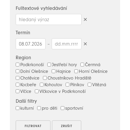
novinky
Fulltextové vyhledávání
Smazat
hledaný
Termín
výraz
–
Smazat
datumy
Region
Podkrkonoší
Jestřebí hory
Čermná
Dolní Olešnice
Hajnice
Horní Olešnice
Chotěvice
Choustníkovo Hradiště
Kocbeře
Kohoutov
Pilníkov
Vítězná
Vlčice
Vlčkovice v Podkrkonoší
Další filtry
kulturní
pro děti
sportovní