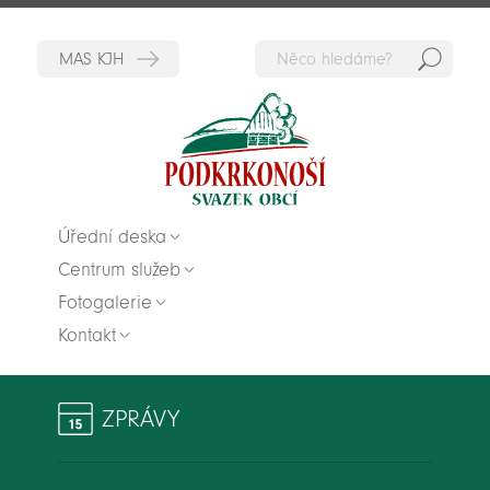
Hedat
Zpět na titulní stranu
Úřední deska
Centrum služeb
Fotogalerie
Kontakt
ZPRÁVY