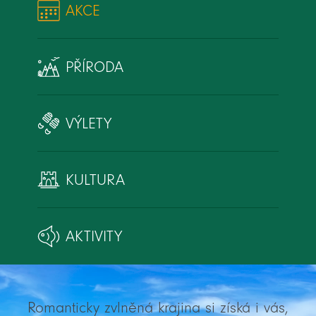
AKCE
PŘÍRODA
VÝLETY
KULTURA
AKTIVITY
Romanticky zvlněná krajina si získá i vás,